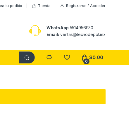
ea tu pedido
Tienda
Registrarse / Acceder
WhatsApp
5514956930
Email:
ventas@tecnodepot.mx
$
0.00
0