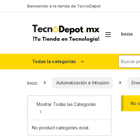
Skip to navigation
Skip to content
Bienvenido a la tienda de TecnoDepot
Inicio
Search fo
Todas la categorías
Inicio
Automatización e Intrusión
Ener
No s
Mostrar Todas las Categorías
No product categories exist.