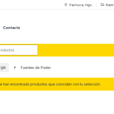
Pachuca, Hgo.
Rastr
Contacto
r:
gí­a
Fuentes de Poder
e han encontrado productos que coincidan con tu selección.