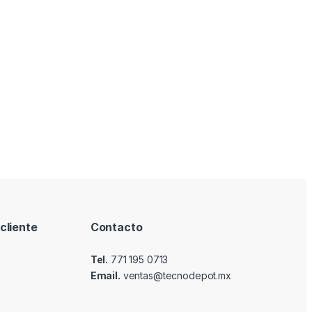
cliente
Contacto
Tel.
771 195 0713
Email.
ventas@tecnodepot.mx