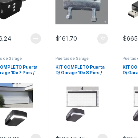
6.24
$
161.70
$
665
as de Garage
Puertas de Garage
Puertas
COMPLETO Puerta
KIT COMPLETO Puerta
KIT C
rage 10×7 Pies /
D/ Garage 10×8 Pies /
D/ Gara
Linea Central /
Cuadro Corto / Color
Cuadro
 blanco / Insulada /
blanco / Insulada /
blanco 
ye Motor
Incluye Motor
Incluy
00APPRT / 1/2HP /
FS1000APPRT / 1/2HP /
FS1000
e/Silencioso/Luz
Fuerte/Silencioso/Luz
Fuerte
Motor DC .
LED/Motor DC .
LED/Mo