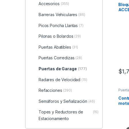
Accesorios
(355)
Bloq
ACCE
Barreras Vehiculares
Puert
(86)
3.6CD
Segu
Picos Poncha Llantas
(7)
INAL
Temp
Pilonas o Bolardos
(29)
+60°
400
Puertas Abatibles
(31)
Puertas Corredizas
(28)
Puertas de Garage
(177)
$
1,
Radares de Velocidad
(15)
Refacciones
Puert
(290)
Contr
Semáforos y Señalización
(46)
moto
riel t
Topes y Reductores de
(15)
Estacionamiento