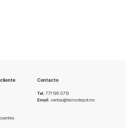
cliente
Contacto
Tel.
771 195 0713
Email.
ventas@tecnodepot.mx
cuentes