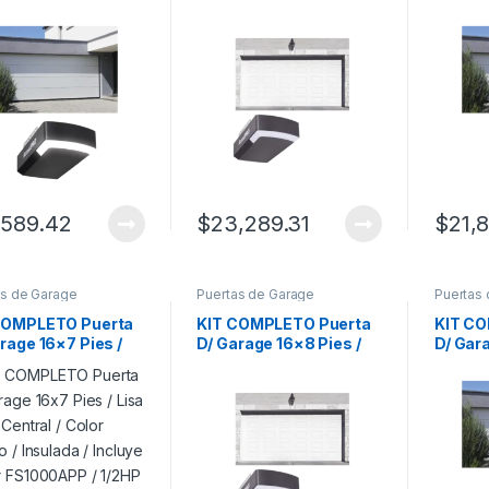
Linea Central /
Cuadro Corto / Color
Lisa Li
 blanco / Insulada /
blanco / Insulada /
Color b
ye Motor
Incluye Motor
Incluy
00APPRT / 1/2HP /
FS1000APPRT / 1/2HP /
FS1000
e/Silencioso/Luz
Fuerte/Silencioso/Luz
Fuerte
Motor DC .
LED/Motor DC .
LED/Mo
,589.42
$
23,289.31
$
21,
as de Garage
Puertas de Garage
Puertas
COMPLETO Puerta
KIT COMPLETO Puerta
KIT C
rage 16×7 Pies /
D/ Garage 16×8 Pies /
D/ Gar
Linea Central /
Cuadro Corto / Color
Lisa Li
 blanco / Insulada /
blanco / Insulada /
Color b
ye Motor
Incluye Motor
Incluy
00APP / 1/2HP /
FS1000APPRT / 1/2HP /
FS1000
e/Silencioso/Luz
Fuerte/Silencioso/Luz
Fuerte
Motor DC .
LED/Motor DC .
LED/Mo