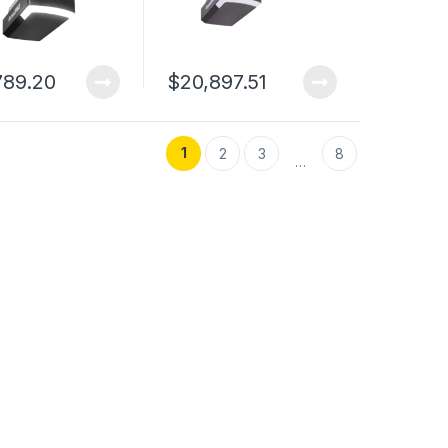
789.20
$
20,897.51
1
2
3
8
…