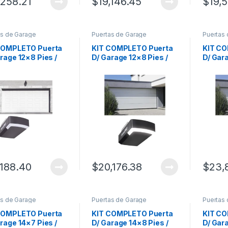
,258.21
$
19,146.45
$
19,
as de Garage
Puertas de Garage
Puertas
COMPLETO Puerta
KIT COMPLETO Puerta
KIT C
rage 12×8 Pies /
D/ Garage 12×8 Pies /
D/ Gara
o Corto / Color
Lisa Linea Central /
Lisa Li
o / Insulada /
Color blanco / Insulada /
Color b
ye Motor
Incluye Motor
Incluy
00APPRT / 1/2HP /
FS1000APPRT / 1/2HP /
FS1000
e/Silencioso/Luz
Fuerte/Silencioso/Luz
Fuerte
Motor DC .
LED/Motor DC .
LED/Mo
,188.40
$
20,176.38
$
23,
as de Garage
Puertas de Garage
Puertas
COMPLETO Puerta
KIT COMPLETO Puerta
KIT C
rage 14×7 Pies /
D/ Garage 14×8 Pies /
D/ Gar