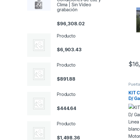
Lisa 
Clima | Sin Vídeo
Color
grabación
Inclu
FS10
$
96,308.02
Fuert
LED/
Producto
$
6,903.43
$
16
Producto
$
891.88
Puert
KIT 
Producto
D/ Ga
Lisa 
$
444.64
Color
Inclu
FS10
Producto
Fuert
LED/
$
1,498.36