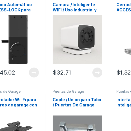
ueo Automático
Camara / Inteligente
Cerrad
SS-LOCK para
WIFI / Uso Industrial y
ACCES
as de Garage /
residencial / Audio de 2
12V DC 
 / Activación 0.5
vias / LED’s Infrarojos /
Puerta
ndos /
Compatible con
Conexi
AMBRICO / Rango
motores de garage /
Bloque
eratura -20°C a
App F-Linx / Android /
-20°C 
C / Consumo
IOS
mW
745.02
$
32.71
$
1,32
as de Garage
Puertas de Garage
Puertas
olador Wi-Fi para
Cople / Union para Tubo
Interfa
res de garage con
/ Puertas De Garage.
Intelig
ipo C.
Industr
2.4 GHz
Remot