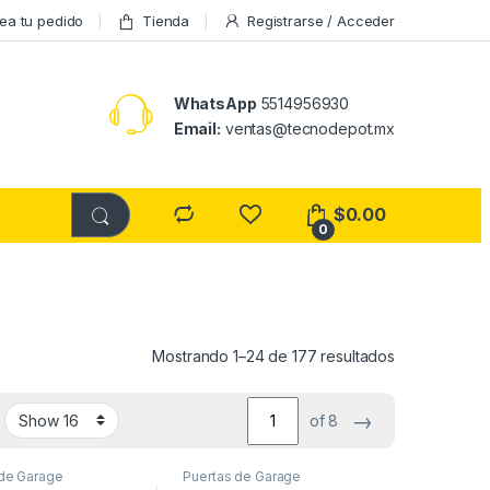
ea tu pedido
Tienda
Registrarse / Acceder
WhatsApp
5514956930
Email:
ventas@tecnodepot.mx
$
0.00
0
Mostrando 1–24 de 177 resultados
→
of 8
 de Garage
Puertas de Garage