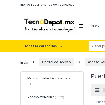
Skip to navigation
Skip to content
Bienvenido a la tienda de TecnoDepot
Inicio
Search fo
Todas la categorías
Inicio
Control de Acceso
Acceso Veh
Puer
Mostrar Todas las Categorías
Acceso Vehicular
(1.079)
Puert