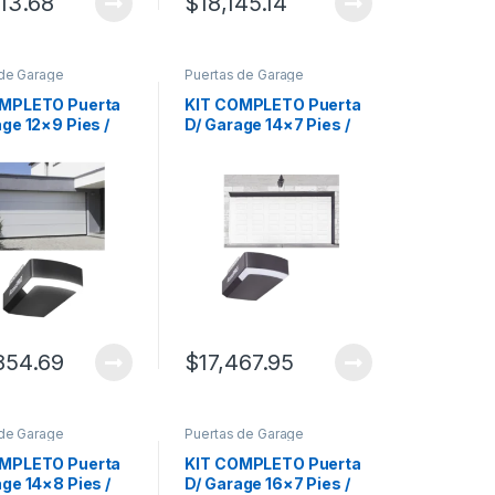
513.68
$
18,145.14
 de Garage
Puertas de Garage
OMPLETO Puerta
KIT COMPLETO Puerta
ge 12×9 Pies /
D/ Garage 14×7 Pies /
nea Central /
Cuadro Corto / Color
lanco / Insulada /
blanco / Insulada /
e Motor
Incluye Motor
APPRT / 1/2HP /
FS1000APPRT / 1/2HP /
/Silencioso/Luz
Fuerte/Silencioso/Luz
tor DC .
LED/Motor DC .
854.69
$
17,467.95
 de Garage
Puertas de Garage
OMPLETO Puerta
KIT COMPLETO Puerta
age 14×8 Pies /
D/ Garage 16×7 Pies /