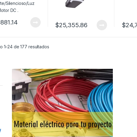
,881.14
$
25,355.86
$
24,
o 1–24 de 177 resultados
/