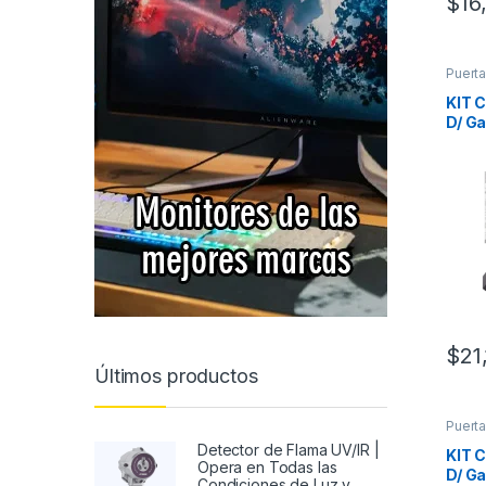
$
16
Puert
KIT 
D/ Ga
Cuadr
blanc
Inclu
FS10
Fuert
LED/
$
21
Últimos productos
Puert
Detector de Flama UV/IR |
KIT 
Opera en Todas las
D/ Ga
Condiciones de Luz y