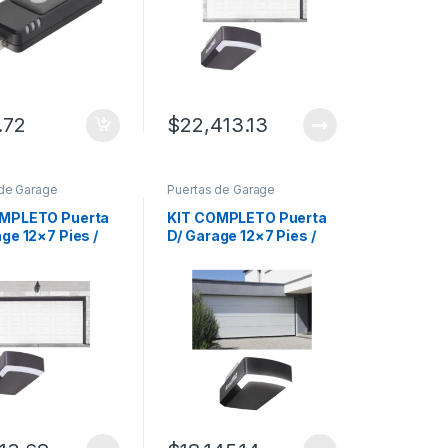
Fuerte/Silencioso/Luz
LED/Motor DC .
.72
$
22,413.13
 de Garage
Puertas de Garage
OMPLETO Puerta
KIT COMPLETO Puerta
ge 12×7 Pies /
D/ Garage 12×7 Pies /
 Corto / Color
Lisa Linea Central /
/ Insulada /
Color blanco / Insulada /
e Motor
Incluye Motor
APPRT / 1/2HP /
FS1000APPRT / 1/2HP /
/Silencioso/Luz
Fuerte/Silencioso/Luz
tor DC .
LED/Motor DC .