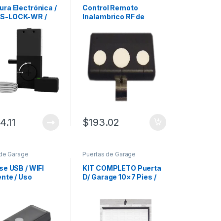
ura Electrónica /
Control Remoto
S-LOCK-WR /
Inalambrico RF de
/ IP40 / Para
visera, compatible con
s de Garage /
ACCESSFORCE y
ón Cableada /
FS1000APPRT
o Automático /
a +60°C
4.11
$
193.02
 de Garage
Puertas de Garage
se USB / WIFI
KIT COMPLETO Puerta
ente / Uso
D/ Garage 10×7 Pies /
ial / Residencial /
Cuadro Corto / Color
 / Activacion
blanco / Insulada /
a.
Incluye Motor
FS1000APPRT / 1/2HP /