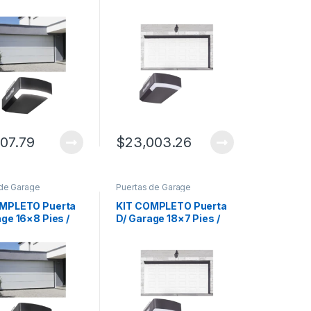
nea Central /
Cuadro Corto / Color
lanco / Insulada /
blanco / Insulada /
e Motor
Incluye Motor
APPRT / 1/2HP /
FS1000APPRT / 1/2HP /
/Silencioso/Luz
Fuerte/Silencioso/Luz
tor DC .
LED/Motor DC .
807.79
$
23,003.26
 de Garage
Puertas de Garage
OMPLETO Puerta
KIT COMPLETO Puerta
age 16×8 Pies /
D/ Garage 18×7 Pies /
nea Central /
Cuadro Corto / Color
lanco / Insulada /
blanco / Insulada /
e Motor
Incluye Motor
APPRT / 1/2HP /
FS1000APPRT / 1/2HP /
/Silencioso/Luz
Fuerte/Silencioso/Luz
tor DC .
LED/Motor DC .