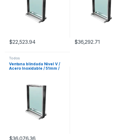
$
22,523.94
$
36,292.71
Todos
Ventana blindada Nivel V /
Acero Inoxidable / 51mm /
Charola pasa documentos /
90cm x 70cm.
$
36,076.36