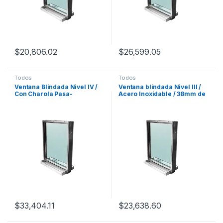
$
20,806.02
$
26,599.05
Todos
Todos
Ventana Blindada Nivel IV /
Ventana blindada Nivel III /
Con Charola Pasa-
Acero Inoxidable / 38mm de
Documentos / 45mm / 90cm
espesor / Charola pasa
x 70cm.
documentos
$
33,404.11
$
23,638.60