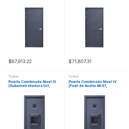
Fragmentación).
Granada de Fragmentación).
$
67,913.22
$
71,807.31
Todos
Todos
Puerta Combinada Nivel III
Puerta Combinada Nivel IV
(Subametralladora Uzi,
(Fusil de Asalto AK47,
Pistola 9mm, Magnum .44,
Granada de Fragmentación).
.357 Expansivo.).