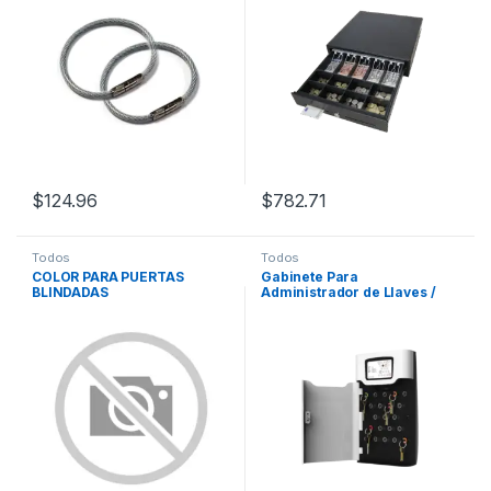
Acero / Operación Manual
$
124.96
$
782.71
Todos
Todos
COLOR PARA PUERTAS
Gabinete Para
BLINDADAS
Administrador de Llaves /
Accesorios / Soporta hasta
21 Llaveros