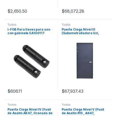
$
2,650.50
$
68,072.28
Todos
Todos
I-FOB Para llaves para uso
Puerta Ciega Nivel III
con gabinete EA100117
(Subametralladora Uzi,
Pistola 9mm, Magnum .44,
.357 Expansivo).
$
606.11
$
67,937.43
Todos
Todos
Puerta Ciega Nivel IV (Fusil
Puerta Ciega Nivel V (Fusil
de Asalto AK47, Granada de
de Asalto R15 , AK47,