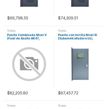
$
69,798.55
$
74,309.51
Todos
Todos
Puerta Combinada Nivel V
Puerta con mirilla Nivel III
(Fusil de Asalto AK47,
(Subametralladora Uzi,
Granada de Fragmentación).
Pistola 9mm, Magnum .44,
.357 Expansivo.)
$
82,205.80
$
67,457.72
Todos
Todos