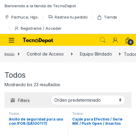
Skip to navigation
Skip to content
Bienvenido a la tienda de TecnoDepot
Pachuca, Hgo.
Rastrea tu pedido
Tienda
Registrarse / Acceder
0
Inicio
Control de Acceso
Equipo Blindado
Todo
Todos
Mostrando los 23 resultados
Filters
Todos
Todos
Anillo de seguridad para uso
Cajón para Efectivo / Serie
con IFOB (EA100117)
MK / Push Open / Insertos
Ajustables Billetes y
Monedas / Cubierta de