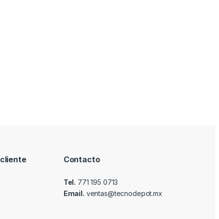
cliente
Contacto
Tel.
771 195 0713
Email.
ventas@tecnodepot.mx