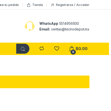
ea tu pedido
Tienda
Registrarse / Acceder
WhatsApp
5514956930
Email:
ventas@tecnodepot.mx
$
0.00
0