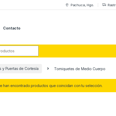
Pachuca, Hgo.
Rastr
Contacto
r:
 y Puertas de Cortesí­a
Torniquetes de Medio Cuerpo
e han encontrado productos que coincidan con tu selección.