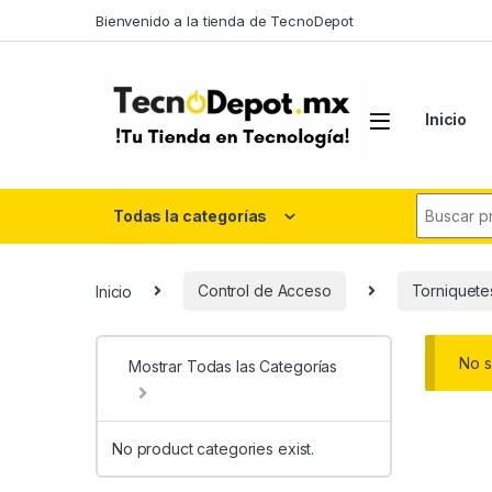
Skip to navigation
Skip to content
Bienvenido a la tienda de TecnoDepot
Inicio
Search fo
Todas la categorías
Inicio
Control de Acceso
Torniquetes
No s
Mostrar Todas las Categorías
No product categories exist.