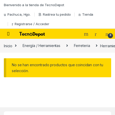
Skip to navigation
Skip to content
Bienvenido a la tienda de TecnoDepot
Pachuca, Hgo.
Rastrea tu pedido
Tienda
Registrarse / Acceder
0
Inicio
Energí­a / Herramientas
Ferreteria
Herramien
No se han encontrado productos que coincidan con tu
selección.