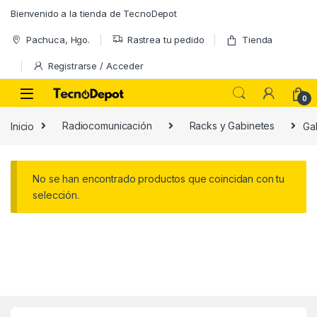
Skip to navigation
Skip to content
Bienvenido a la tienda de TecnoDepot
Pachuca, Hgo.
Rastrea tu pedido
Tienda
Registrarse / Acceder
0
Inicio
Radiocomunicación
Racks y Gabinetes
Ga
No se han encontrado productos que coincidan con tu
selección.