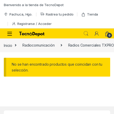
Skip to navigation
Skip to content
Bienvenido a la tienda de TecnoDepot
Pachuca, Hgo.
Rastrea tu pedido
Tienda
Registrarse / Acceder
0
Inicio
Radiocomunicación
Radios Comerciales TXPR
No se han encontrado productos que coincidan con tu
selección.