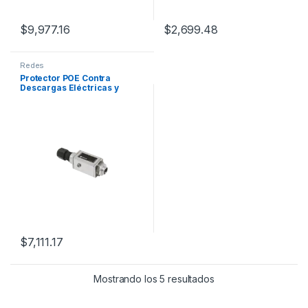
$
9,977.16
$
2,699.48
Redes
Protector POE Contra
Descargas Eléctricas y
Atmosféricas Con 10 Años
de Garantía En Montaje
Bulkhead (mampara) Para
Cat5e 1000 Mbps
$
7,111.17
Mostrando los 5 resultados