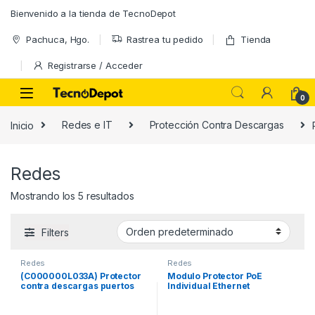
Skip to navigation
Skip to content
Bienvenido a la tienda de TecnoDepot
Pachuca, Hgo.
Rastrea tu pedido
Tienda
Registrarse / Acceder
0
Inicio
Redes e IT
Protección Contra Descargas
Redes
Mostrando los 5 resultados
Filters
Redes
Redes
(C000000L033A) Protector
Modulo Protector PoE
contra descargas puertos
Individual Ethernet
Gigabit para equipos
10/100/1000 Mbps Para
Cambium de hasta 56V /
Chassis TCPXH Para Rack