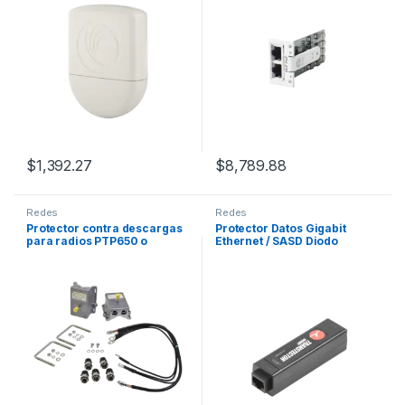
Para exterior / Mayor
19″
capacidad de disipación de
energía
$
1,392.27
$
8,789.88
Redes
Redes
Protector contra descargas
Protector Datos Gigabit
para radios PTP650 o
Ethernet / SASD Diodo
PTP670 (C000065L007B)
Avalancha / 1000 Mbps /
RJ45 / Interior Rack /
Bidireccional