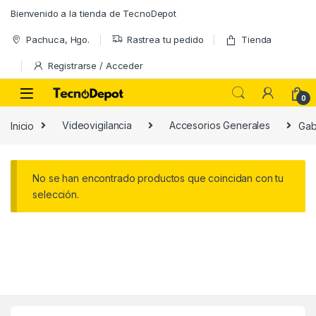
Skip to navigation
Skip to content
Bienvenido a la tienda de TecnoDepot
Pachuca, Hgo.
Rastrea tu pedido
Tienda
Registrarse / Acceder
0
Inicio
Videovigilancia
Accesorios Generales
Gab
No se han encontrado productos que coincidan con tu
selección.