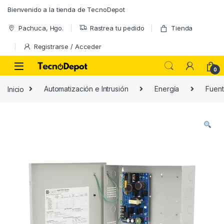
Skip to navigation
Skip to content
Bienvenido a la tienda de TecnoDepot
Pachuca, Hgo.
Rastrea tu pedido
Tienda
Registrarse / Acceder
0
Inicio
Automatización e Intrusión
Energía
Fuen