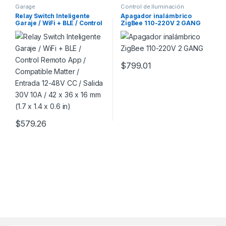
Garage
Control de Iluminación
Relay Switch Inteligente
Apagador inalámbrico
Garaje / WiFi + BLE / Control
ZigBee 110-220V 2 GANG
Remoto App / Compatible
Matter / Entrada 12-48V CC /
Salida 30V 10A / 42 x 36 x 16
mm (1.7 x 1.4 x 0.6 in)
$
799.01
$
579.26