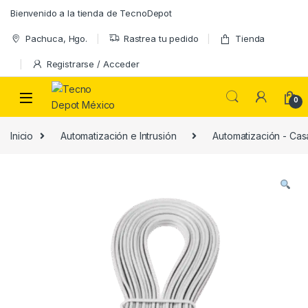
Skip to navigation
Skip to content
Bienvenido a la tienda de TecnoDepot
Pachuca, Hgo.
Rastrea tu pedido
Tienda
Registrarse / Acceder
0
Inicio
Automatización e Intrusión
Automatización - Casa