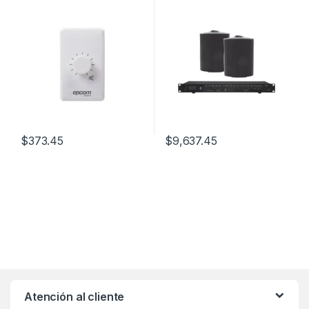
Baja Impedancia 4 – 8Ω |
Reproductor Bluetooth, USB,
SD | Efectos Integrados
Delay, Echo, Repeat
$
373.45
$
9,637.45
Atención al cliente