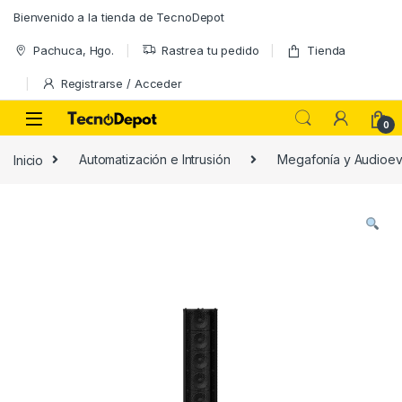
Skip to navigation
Skip to content
Bienvenido a la tienda de TecnoDepot
Pachuca, Hgo.
Rastrea tu pedido
Tienda
Registrarse / Acceder
0
Inicio
Automatización e Intrusión
Megafonía y Audioe