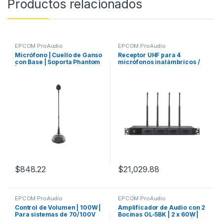
Productos relacionados
EPCOM ProAudio
EPCOM ProAudio
Micrófono | Cuello de Ganso
Receptor UHF para 4
con Base | Soporta Phantom
micrófonos inalámbricos /
| Salida Balanceada XLR
Pantalla LCD de cristal
liquido
$
848.22
$
21,029.88
EPCOM ProAudio
EPCOM ProAudio
Control de Volumen | 100W |
Amplificador de Audio con 2
Para sistemas de 70/100V
Bocinas OL-5BK | 2 x 60W |