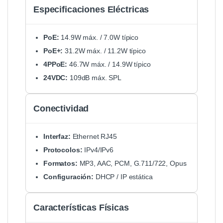
Especificaciones Eléctricas
PoE:
14.9W máx. / 7.0W típico
PoE+:
31.2W máx. / 11.2W típico
4PPoE:
46.7W máx. / 14.9W típico
24VDC:
109dB máx. SPL
Conectividad
Interfaz:
Ethernet RJ45
Protocolos:
IPv4/IPv6
Formatos:
MP3, AAC, PCM, G.711/722, Opus
Configuración:
DHCP / IP estática
Características Físicas