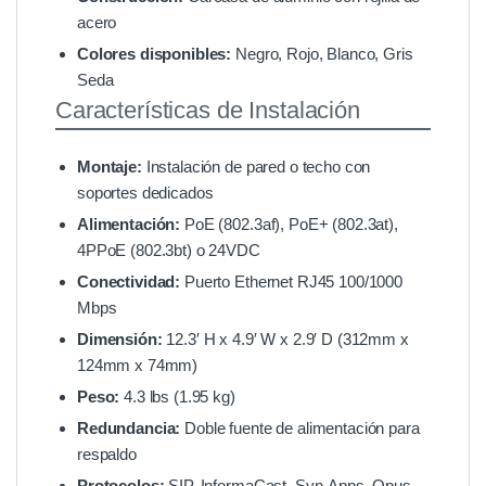
acero
Colores disponibles:
Negro, Rojo, Blanco, Gris
Seda
Características de Instalación
Montaje:
Instalación de pared o techo con
soportes dedicados
Alimentación:
PoE (802.3af), PoE+ (802.3at),
4PPoE (802.3bt) o 24VDC
Conectividad:
Puerto Ethernet RJ45 100/1000
Mbps
Dimensión:
12.3′ H x 4.9′ W x 2.9′ D (312mm x
124mm x 74mm)
Peso:
4.3 lbs (1.95 kg)
Redundancia:
Doble fuente de alimentación para
respaldo
Protocolos:
SIP, InformaCast, Syn-Apps, Opus,