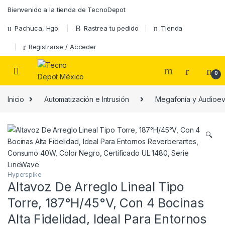
Skip to navigation
Skip to content
Bienvenido a la tienda de TecnoDepot
Pachuca, Hgo.
Rastrea tu pedido
Tienda
Registrarse / Acceder
0
Inicio
Automatización e Intrusión
Megafonía y Audioe
🔍
Hyperspike
Altavoz De Arreglo Lineal Tipo
Torre, 187°H/45°V, Con 4 Bocinas
Alta Fidelidad, Ideal Para Entornos