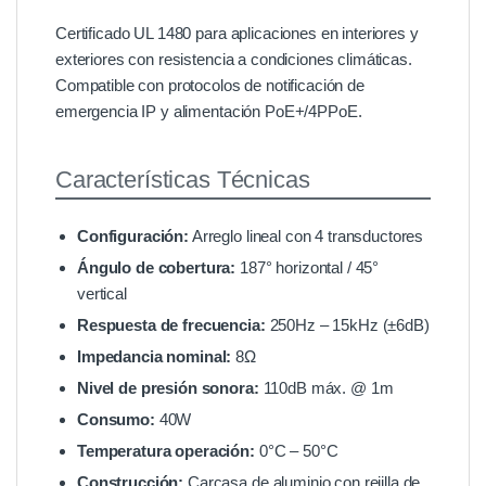
Certificado UL 1480 para aplicaciones en interiores y
exteriores con resistencia a condiciones climáticas.
Compatible con protocolos de notificación de
emergencia IP y alimentación PoE+/4PPoE.
Características Técnicas
Configuración:
Arreglo lineal con 4 transductores
Ángulo de cobertura:
187° horizontal / 45°
vertical
Respuesta de frecuencia:
250Hz – 15kHz (±6dB)
Impedancia nominal:
8Ω
Nivel de presión sonora:
110dB máx. @ 1m
Consumo:
40W
Temperatura operación:
0°C – 50°C
Construcción:
Carcasa de aluminio con rejilla de