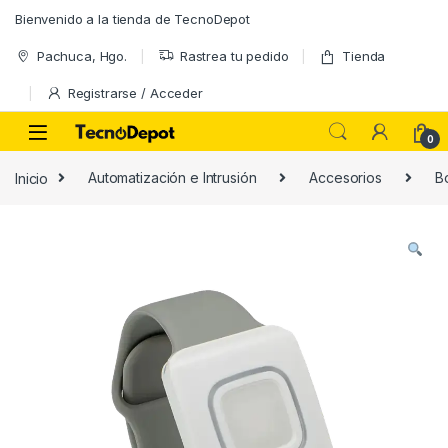
Skip to navigation
Skip to content
Bienvenido a la tienda de TecnoDepot
Pachuca, Hgo.
Rastrea tu pedido
Tienda
Registrarse / Acceder
0
Inicio
Automatización e Intrusión
Accesorios
B