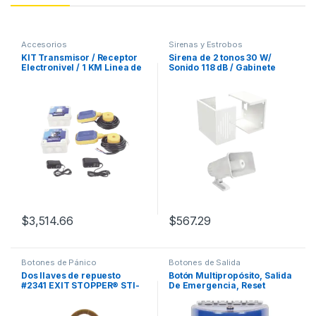
Accesorios
Sirenas y Estrobos
KIT Transmisor / Receptor
Sirena de 2 tonos 30 W/
Electronivel / 1 KM Linea de
Sonido 118 dB / Gabinete
Vista / Para tinaco y cisterna
IMP30V3 Incluido
$
3,514.66
$
567.29
Botones de Pánico
Botones de Salida
Dos llaves de repuesto
Botón Multipropósito, Salida
#2341 EXIT STOPPER® STI-
De Emergencia, Reset
6400
Neumático, Sin Bocina ,
Texto En Español, Tapa De
Policarbonato, 2