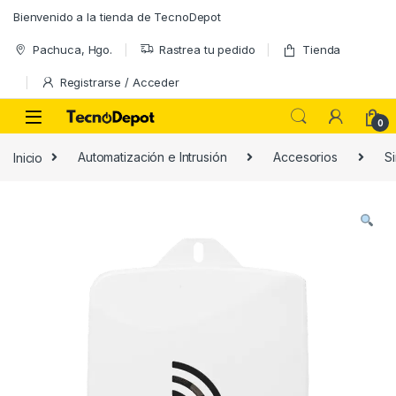
Skip to navigation
Skip to content
Bienvenido a la tienda de TecnoDepot
Pachuca, Hgo.
Rastrea tu pedido
Tienda
Registrarse / Acceder
0
Inicio
Automatización e Intrusión
Accesorios
S