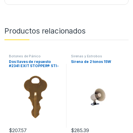
Productos relacionados
Botones de Pánico
Sirenas y Estrobos
Dos llaves de repuesto
Sirena de 2 tonos 15W
#2341 EXIT STOPPER® STI-
6400
$
207.57
$
285.39