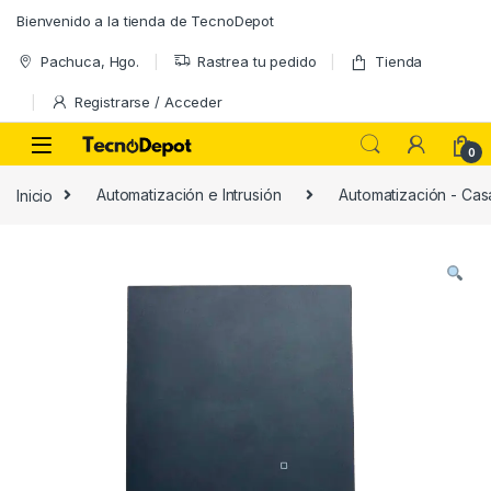
Skip to navigation
Skip to content
Bienvenido a la tienda de TecnoDepot
Pachuca, Hgo.
Rastrea tu pedido
Tienda
Registrarse / Acceder
0
Inicio
Automatización e Intrusión
Automatización - Casa