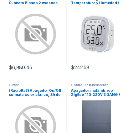
Sunnata Blanco 2 escenas
Temperatura y Humedad /
para Radio RA3, programe
Pantalla E-Ink 2.7″ / Sensor
escenas diferentes en cada
Suizo de Alta Precisión /
botón.
Automatización Smart Home
/ Batería 2 Años / 868-922
MHz
$
6,880.45
$
242.58
Lutron
Control de Iluminación
(RadioRa3) Apagador On/Off
Apagador inalámbrico
sunnata color blanco, 8A de
ZigBee 110-220V 3 GANG /
iluminación, 5.8A Motor
No requiere Neutro