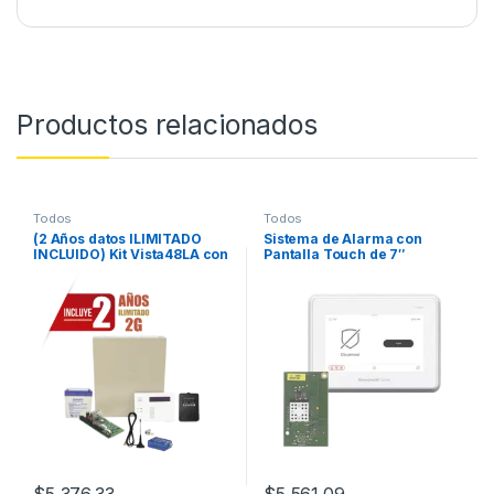
Productos relacionados
Todos
Todos
(2 Años datos ILIMITADO
Sistema de Alarma con
INCLUIDO) Kit Vista48LA con
Pantalla Touch de 7″
comunicador MINI012G,
Compatible con sensores
Teclado, Gabinete, Bateria y
Inalambricos DSC, Bosh,
Transformador
2GIG,ITI y Serie 5800
agregando el modulo
PROTAKEOVER