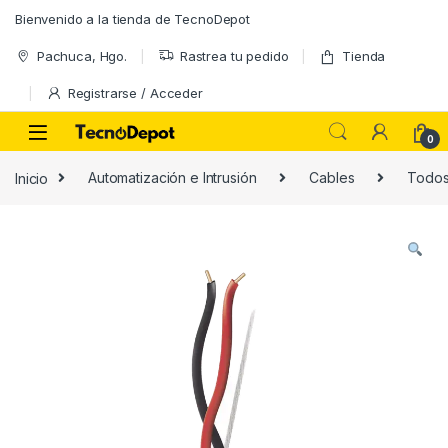
Skip to navigation
Skip to content
Bienvenido a la tienda de TecnoDepot
Pachuca, Hgo.
Rastrea tu pedido
Tienda
Registrarse / Acceder
0
Inicio
Automatización e Intrusión
Cables
Todo