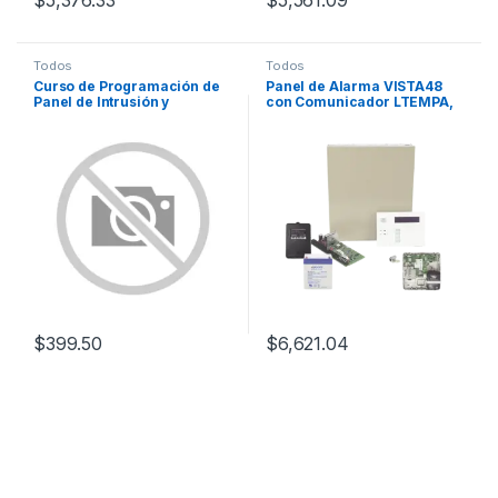
$
5,376.33
$
5,561.09
Todos
Todos
Curso de Programación de
Panel de Alarma VISTA48
Panel de Intrusión y
con Comunicador LTEMPA,
Automatización ProSeries
Batería y Transformador
$
399.50
$
6,621.04