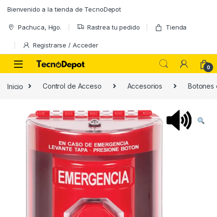
Skip to navigation
Skip to content
Bienvenido a la tienda de TecnoDepot
Pachuca, Hgo.
Rastrea tu pedido
Tienda
Registrarse / Acceder
0
Inicio
Control de Acceso
Accesorios
Botones 