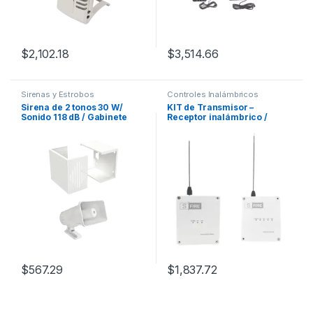
$
2,102.18
$
3,514.66
Sirenas y Estrobos
Controles Inalámbricos
Sirena de 2 tonos 30 W/
KIT de Transmisor –
Sonido 118 dB / Gabinete
Receptor inalámbrico /
IMP30V3 Incluido
Distancia máxima de
transmisión 2500 metros
(Linea de vista) / Receptor
con 4 salidas
$
567.29
$
1,837.72