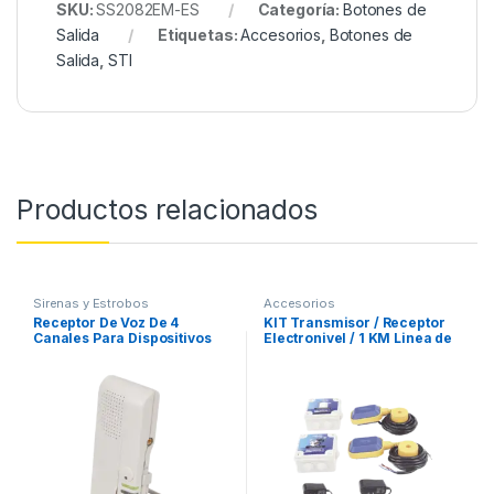
SKU:
SS2082EM-ES
Categoría:
Botones de
Salida
Etiquetas:
Accesorios
,
Botones de
Salida
,
STI
Productos relacionados
Sirenas y Estrobos
Accesorios
Receptor De Voz De 4
KIT Transmisor / Receptor
Canales Para Dispositivos
Electronivel / 1 KM Linea de
Inalámbricos De STI
Vista / Para tinaco y cisterna