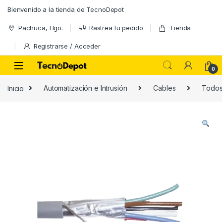
Skip to navigation
Skip to content
Bienvenido a la tienda de TecnoDepot
Pachuca, Hgo.
Rastrea tu pedido
Tienda
Registrarse / Acceder
0
Inicio
Automatización e Intrusión
Cables
Todo