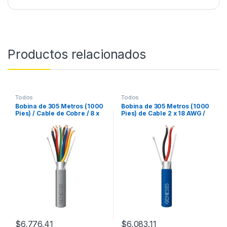
Productos relacionados
Todos
Todos
Bobina de 305 Metros (1000
Bobina de 305 Metros (1000
Pies) / Cable de Cobre / 8 x
Pies) de Cable 2 x 18 AWG /
22 AWG / Riser / Tipo CMR-
Plenum / BLINDADO / Tipo
CL3R / Blindado / Gris / Para
FPLP, CMP, CL3P / Color Azul
Aplicaciones de Control de
/ Para Aplicaciones en
Acceso / Alarmas de
Sistemas de Seguridad,
Intrusi?n / Automatizaci?n /
Audio, Control y otras
Interfonos y TV Porteros
Aplicaciones
$
6,776.41
$
6,083.11