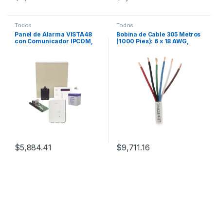
Todos
Todos
Panel de Alarma VISTA48
Bobina de Cable 305 Metros
con Comunicador IPCOM,
(1000 Pies): 6 x 18 AWG,
Batería y Transformador
Color Blanco, CMR, Para
Sistemas de Seguridad y
Alarmas
$
5,884.41
$
9,711.16