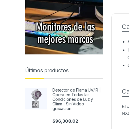
Ca
Últimos productos
Detector de Flama UV/IR |
Ca
Opera en Todas las
Condiciones de Luz y
Clima | Sin Vídeo
El 
grabación
NX9
$
96,308.02