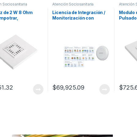
n Sociosanitaria
Atención Sociosanitaria
Atención S
z de 2 W 8 Ohm
Licencia de Integración /
Modulo 
mpotrar,
Monitorización con
Pulsado
ible sólo con
Terceros / Detección de
Compati
5
Frecuencia Respiratoria /
NX0881 
Detección de Movimiento
/ Detección de Caídas /
Detección de Frecuencia
Cardíaca / Compatibilidad
Hikvis
51.32
$
69,925.09
$
725.