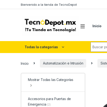
Skip to navigation
Skip to content
Bienvenido a la tienda de TecnoDepot
Inicio
Search fo
Todas la categorías
Inicio
Automatización e Intrusión
Sis
Mostrar Todas las Categorías
Accesorios para Puertas de
Emergencia
(2)