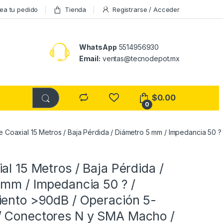
ea tu pedido
Tienda
Registrarse / Acceder
WhatsApp
5514956930
Email:
ventas@tecnodepot.mx
$
0.00
0
e Coaxial 15 Metros / Baja Pérdida / Diámetro 5 mm / Impedancia 
a
al 15 Metros / Baja Pérdida /
 mm / Impedancia 50 ? /
iento >90dB / Operación 5-
 Conectores N y SMA Macho /