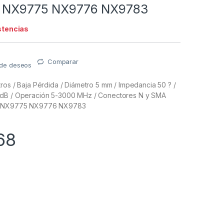
e NX9775 NX9776 NX9783
stencias
Comparar
a de deseos
ros / Baja Pérdida / Diámetro 5 mm / Impedancia 50 ? /
0dB / Operación 5-3000 MHz / Conectores N y SMA
e NX9775 NX9776 NX9783
68