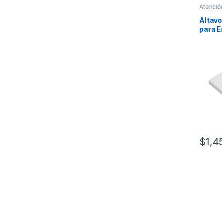
Atenció
Altavo
para E
Compat
NX001
$
1,4