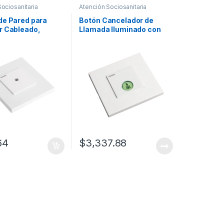
ociosanitaria
Atención Sociosanitaria
de Pared para
Botón Cancelador de
r Cableado,
Llamada Iluminado con
ble con NX0871 y
Lector RFID 125 KHz, BUS
y NX0015
RS485, Compatible con
NX0019/B, NX0015 Y
NX1021
64
$
3,337.88