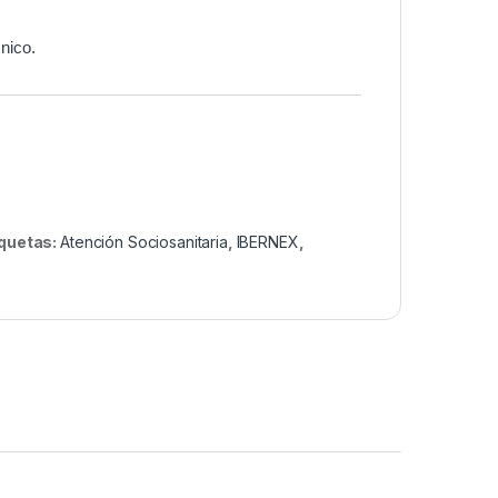
cnico.
iquetas:
Atención Sociosanitaria
,
IBERNEX
,