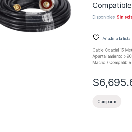
Compatibl
Disponibles:
Sin exi
Añadir a la list
Cable Coaxial 15 Met
Apantallamiento >9
Macho / Compatibl
$
6,695.
Comparar