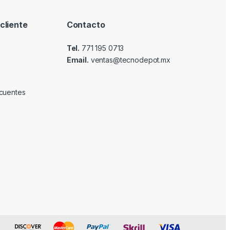
cliente
Contacto
Tel.
771 195 0713
Email.
ventas@tecnodepot.mx
cuentes