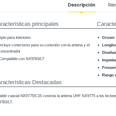
Descripción
Rev
racterísticas principales
Caracter
Apto para interiores
Grosor 
Incluye conectores para su conexión con la antena y el
Longitu
concentrador
Diseñad
Compatible con NX9783/LT
Impedan
Frecuen
Rango 
racterísticas Destacadas
cable coaxial NX9775/C15 conecta la antena UHF NX9775 a los lecto
783/LT.