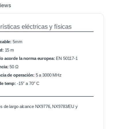
iews
ísticas eléctricas y físicas
cable:
5mm
d:
15 m
o acorde la norma europea:
EN 50117-1
cia:
50 Ω
cia de operación:
5 a 3000 MHz
de temp:
-15° a 70° C
res de largo alcance NX9776, NX9783/EU y