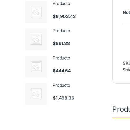
Producto
Not
$
6,903.43
Producto
$
891.88
Producto
SK
Sis
$
444.64
Producto
$
1,498.36
Prod