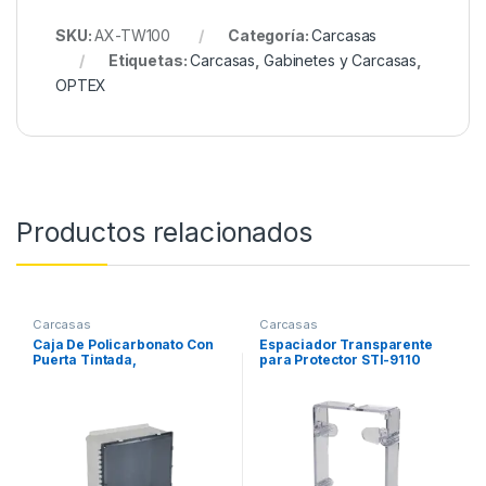
SKU:
AX-TW100
Categoría:
Carcasas
Etiquetas:
Carcasas
,
Gabinetes y Carcasas
,
OPTEX
Productos relacionados
Carcasas
Carcasas
Caja De Policarbonato Con
Espaciador Transparente
Puerta Tintada,
para Protector STI-9110
24Hx24Wx10D Pulgadas
(609.6 x 609.6 x 254 mm),
IP66, Uso Interior Exterior,
Listado UL/cUL