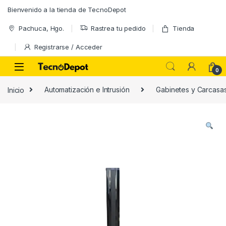
Skip to navigation
Skip to content
Bienvenido a la tienda de TecnoDepot
Pachuca, Hgo.
Rastrea tu pedido
Tienda
Registrarse / Acceder
0
Inicio
Automatización e Intrusión
Gabinetes y Carcasa