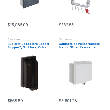
$
15,066.09
$
382.85
Carcasas
Carcasas
Cubierta De Lectora Bopper
Gabinete de Policarbonato
Stopper?, Sin Llave, Color
Blanco S?per Resistente,
Humo, Texto En Ingl?s
para Uso en Interior o
Exterior, Cerradura con
Llave
$
568.89
$
3,601.28