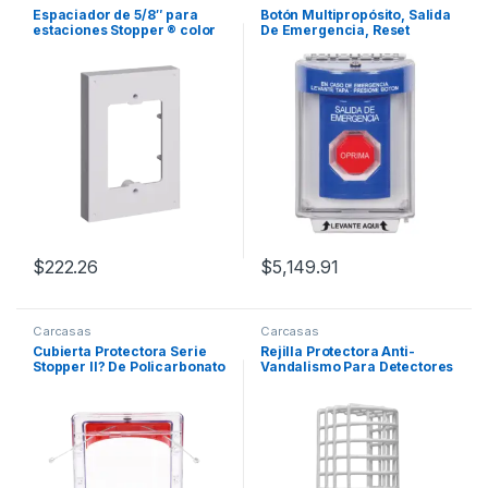
Espaciador de 5/8″ para
Botón Multipropósito, Salida
estaciones Stopper ® color
De Emergencia, Reset
blanco
Neumático, Sin Bocina ,
Texto En Español, Tapa De
Policarbonato, 2
Relevadores forma C,
Interior y Exterior
$
222.26
$
5,149.91
Carcasas
Carcasas
Cubierta Protectora Serie
Rejilla Protectora Anti-
Stopper II? De Policarbonato
Vandalismo Para Detectores
Super Resistente, Montaje
de Movimiento Serie
Empotrado, Texto En Ingl?s,
Damage Stopper?
Sin Bocina