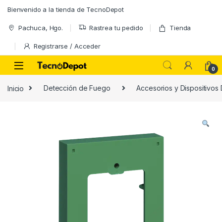
Skip to navigation
Skip to content
Bienvenido a la tienda de TecnoDepot
Pachuca, Hgo.
Rastrea tu pedido
Tienda
Registrarse / Acceder
0
Inicio
Detección de Fuego
Accesorios y Dispositivos