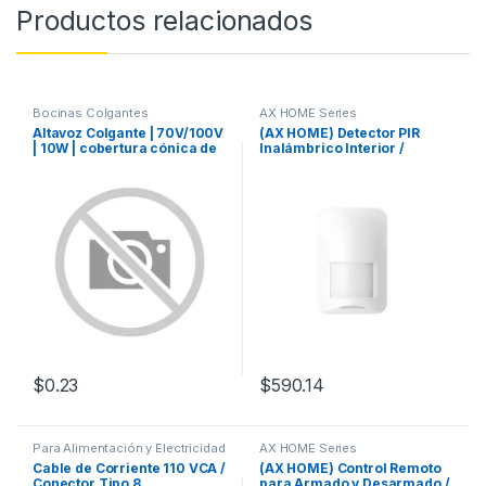
Productos relacionados
Bocinas Colgantes
AX HOME Series
Altavoz Colgante | 70V/100V
(AX HOME) Detector PIR
| 10W | cobertura cónica de
Inalámbrico Interior /
88°
Inmunidad a Mascotas /
Rango de Detección de 10
mts / Ángulo de 90° de
Cobertura
$
0.23
$
590.14
Para Alimentación y Electricidad
AX HOME Series
Cable de Corriente 110 VCA /
(AX HOME) Control Remoto
Conector Tipo 8
para Armado y Desarmado /