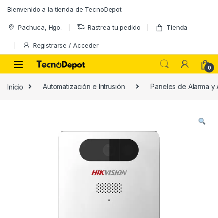
Skip to navigation
Skip to content
Bienvenido a la tienda de TecnoDepot
Pachuca, Hgo.
Rastrea tu pedido
Tienda
Registrarse / Acceder
0
Inicio
Automatización e Intrusión
Paneles de Alarma y 