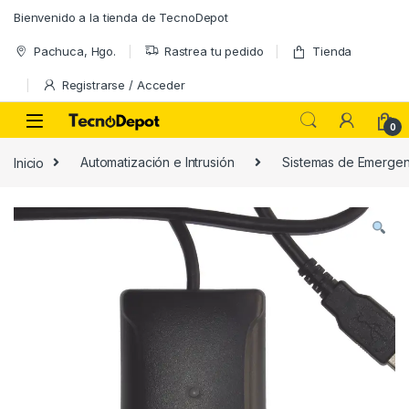
Skip to navigation
Skip to content
Bienvenido a la tienda de TecnoDepot
Pachuca, Hgo.
Rastrea tu pedido
Tienda
Registrarse / Acceder
0
Inicio
Automatización e Intrusión
Sistemas de Emergen