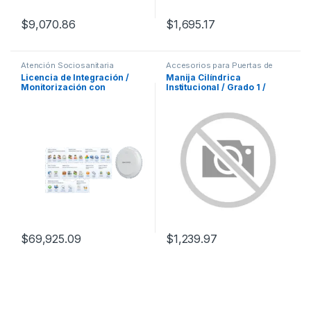
$
9,070.86
$
1,695.17
Atención Sociosanitaria
Accesorios para Puertas de
Emergencia
Licencia de Integración /
Manija Cilíndrica
Monitorización con
Institucional / Grado 1 /
Terceros / Detección de
Pestillo de 70 mm/ UL / 3
Frecuencia Respiratoria /
LLAVES
Detección de Movimiento /
Detección de Caídas /
Detección de Frecuencia
Cardíaca / Compatibilidad
Hikvis
$
69,925.09
$
1,239.97