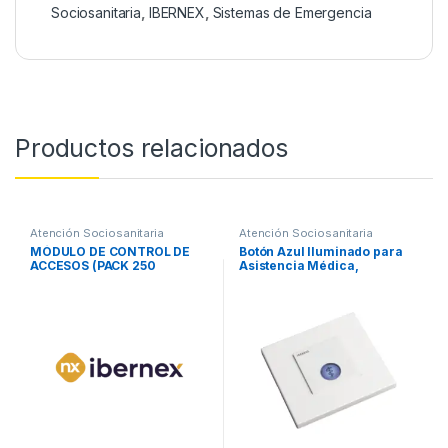
Sociosanitaria
,
IBERNEX
,
Sistemas de Emergencia
Productos relacionados
Atención Sociosanitaria
Atención Sociosanitaria
MÓDULO DE CONTROL DE
Botón Azul Iluminado para
ACCESOS (PACK 250
Asistencia Médica,
USUARIOS) / solucion
Compatible con NX0015 y
ibernex uhf
NX0034