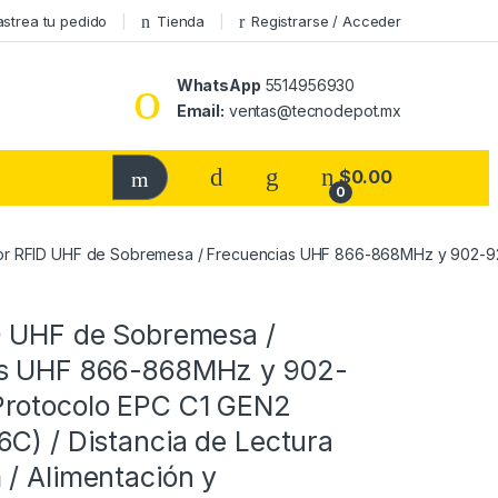
astrea tu pedido
Tienda
Registrarse / Acceder
WhatsApp
5514956930
Email:
ventas@tecnodepot.mx
$
0.00
0
or RFID UHF de Sobremesa / Frecuencias UHF 866-868MHz y 902-928M
a
D UHF de Sobremesa /
as UHF 866-868MHz y 902-
rotocolo EPC C1 GEN2
C) / Distancia de Lectura
 / Alimentación y