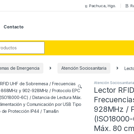
Pachuca, Hgo.
R
Contacto
r:
temas de Emergencia
Atención Sociosanitaria
Lect
Atención Sociosanitari
🔍
Lector RFI
Frecuenci
928MHz / P
(ISO18000-6
Máx. 80 cm