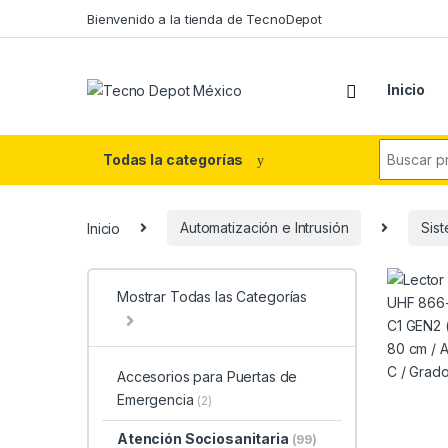
Skip to navigation
Skip to content
Bienvenido a la tienda de TecnoDepot
Inicio
Search fo
Todas la categorías
Inicio
Automatización e Intrusión
Sis
Mostrar Todas las Categorías
Accesorios para Puertas de
Emergencia
(2)
Atención Sociosanitaria
(99)