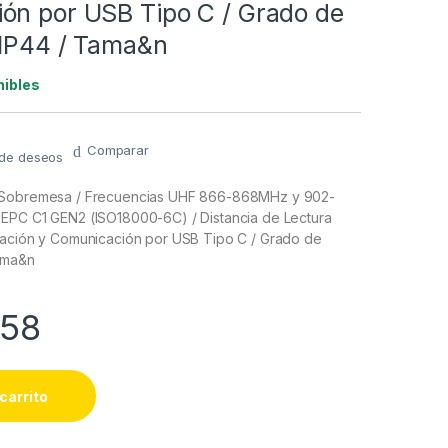
ón por USB Tipo C / Grado de
 IP44 / Tama&n
nibles
Comparar
a de deseos
 Sobremesa / Frecuencias UHF 866-868MHz y 902-
EPC C1 GEN2 (ISO18000-6C) / Distancia de Lectura
tación y Comunicación por USB Tipo C / Grado de
ama&n
.58
carrito