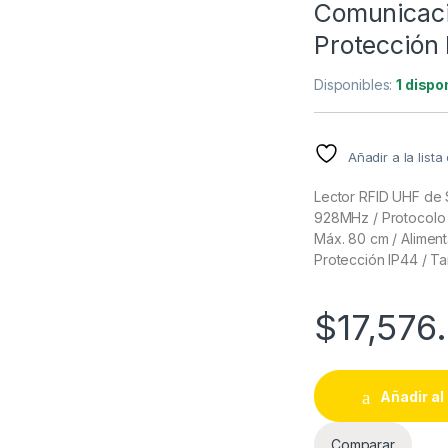
Comunicaci
Protección
Disponibles:
1 dispo
Añadir a la list
Lector RFID UHF de
928MHz / Protocolo 
Máx. 80 cm / Alimen
Protección IP44 / T
$
17,576
Añadir al 
Comparar