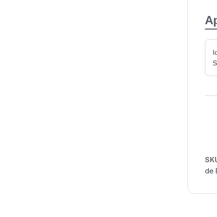
Ap
I
S
SK
de 