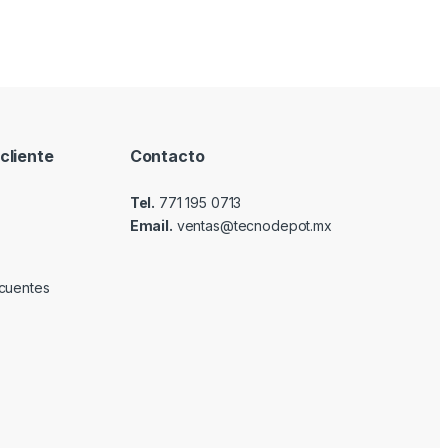
cliente
Contacto
Tel.
771 195 0713
Email.
ventas@tecnodepot.mx
cuentes