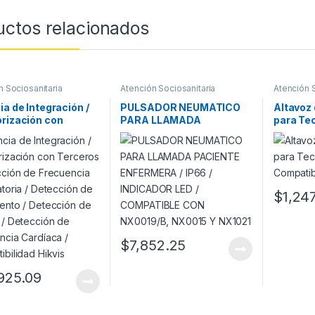
uctos relacionados
n Sociosanitaria
Atención Sociosanitaria
Atención S
ia de Integración /
PULSADOR NEUMATICO
Altavoz
rización con
PARA LLAMADA
para Tec
os / Detección de
PACIENTE ENFERMERA /
Compati
ncia Respiratoria /
IP66 / INDICADOR LED /
NX0015
ción de Movimiento
COMPATIBLE CON
cción de Caídas /
NX0019/B, NX0015 Y
ción de Frecuencia
NX1021
$
1,24
ca / Compatibilidad
$
7,852.25
925.09