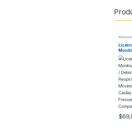
Prod
Atenció
Licenc
Monito
Tercer
Frecue
Detec
/ Dete
Detec
Cardía
Hikvis
$
69,