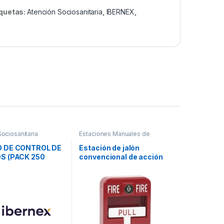
iquetas:
Atención Sociosanitaria
,
IBERNEX
,
ociosanitaria
Estaciones Manuales de
Emergencia
 DE CONTROL DE
Estación de jalón
S (PACK 250
convencional de acción
S) / solucion
simple color roja con
uhf
cerradura