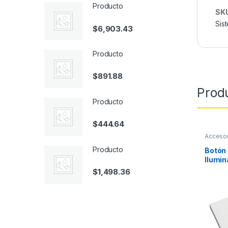
Producto
SK
Sis
$
6,903.43
Producto
$
891.88
Prod
Producto
$
444.64
Accesor
Emerge
Producto
Botón
Ilumin
con N
$
1,498.36