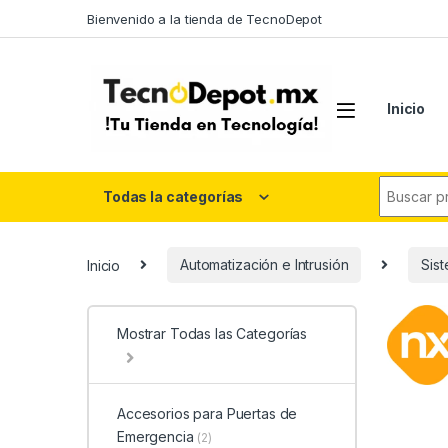
Skip to navigation
Skip to content
Bienvenido a la tienda de TecnoDepot
Inicio
Search fo
Todas la categorías
Inicio
Automatización e Intrusión
Sis
Mostrar Todas las Categorías
Accesorios para Puertas de
Emergencia
(2)