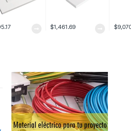
95.17
$
1,461.69
$
9,07
/