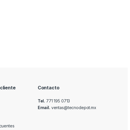
cliente
Contacto
Tel.
771 195 0713
Email.
ventas@tecnodepot.mx
cuentes