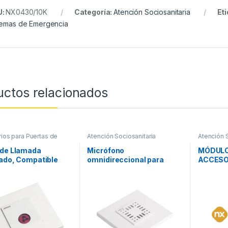
U:
NX0430/10K
Categoría:
Atención Sociosanitaria
Et
temas de Emergencia
uctos relacionados
ios para Puertas de
Atención Sociosanitaria
Atención S
ncia
 de Llamada
Micrófono
MÓDULO
ado, Compatible
omnidireccional para
ACCESO
X0015 y NX0034
Empotrar, Compatible con
USUARIO
NX0015
ibernex 