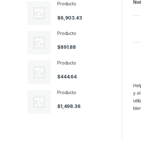
Not
Producto
$
6,903.43
Producto
$
891.88
Producto
$
444.64
Hel
Producto
y e
util
$
1,498.36
bien