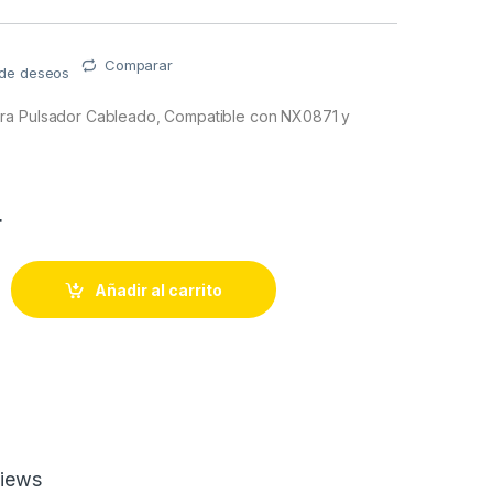
Comparar
a de deseos
ra Pulsador Cableado, Compatible con NX0871 y
4
ara Pulsador Cableado, Compatible con NX0871 y NX0881 y NX0
Añadir al carrito
iews