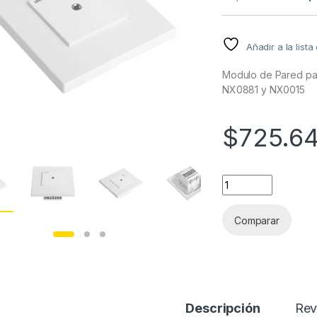
Añadir a la list
Modulo de Pared pa
NX0881 y NX0015
$
725.6
Modulo de Pared p
Comparar
Descripción
Rev