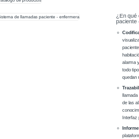
¿En qué 
paciente
Codific
visualiz
paciente
habitaci
alarma y
todo tip
quedan r
Trazabi
llamada 
de las a
conocimi
Interfaz
Informe
platafor