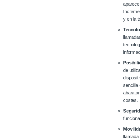
aparece 
Incremen
y en la 
Tecnolo
llamada
tecnolog
informac
Posibil
de utili
disposit
sencilla
abaratan
costes.
Segurid
funciona
Movilid
llamada 