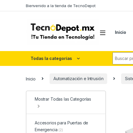
Skip to navigation
Skip to content
Bienvenido a la tienda de TecnoDepot
Inicio
Search fo
Todas la categorías
Inicio
Automatización e Intrusión
Sis
Mostrar Todas las Categorías
Accesorios para Puertas de
Emergencia
(2)