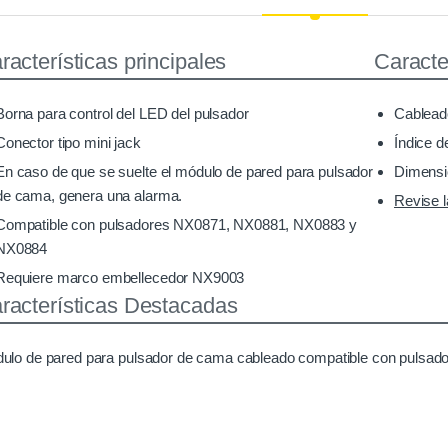
racterísticas principales
Caracter
Borna para control del LED del pulsador
Cablead
Conector tipo mini jack
Índice d
En caso de que se suelte el módulo de pared para pulsador
Dimensi
de cama, genera una alarma.
Revise l
Compatible con pulsadores NX0871, NX0881, NX0883 y
NX0884
Requiere marco embellecedor NX9003
racterísticas Destacadas
ulo de pared para pulsador de cama cableado compatible con pulsa