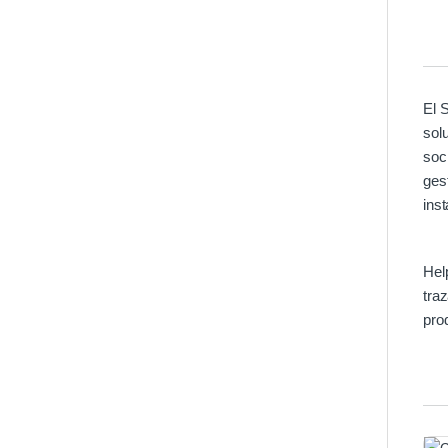
El 
sol
soci
ges
ins
Hel
tra
pro