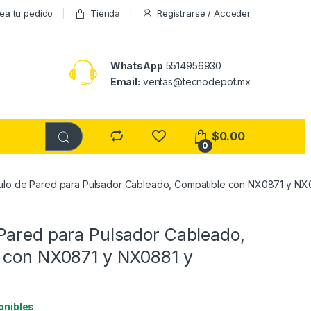
ea tu pedido
Tienda
Registrarse / Acceder
WhatsApp
5514956930
Email:
ventas@tecnodepot.mx
$
0.00
0
lo de Pared para Pulsador Cableado, Compatible con NX0871 y NX
a
Pared para Pulsador Cableado,
 con NX0871 y NX0881 y
onibles