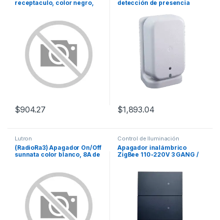
receptaculo, color negro,
detección de presencia
15A.
$
904.27
$
1,893.04
Lutron
Control de Iluminación
(RadioRa3) Apagador On/Off
Apagador inalámbrico
sunnata color blanco, 8A de
ZigBee 110-220V 3 GANG /
iluminación, 5.8A Motor
No requiere Neutro