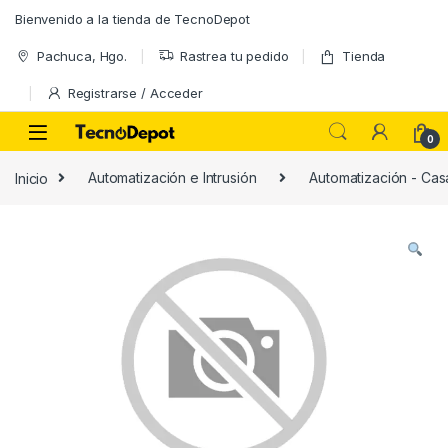
Skip to navigation
Skip to content
Bienvenido a la tienda de TecnoDepot
Pachuca, Hgo.
Rastrea tu pedido
Tienda
Registrarse / Acceder
0
Inicio
Automatización e Intrusión
Automatización - Casa