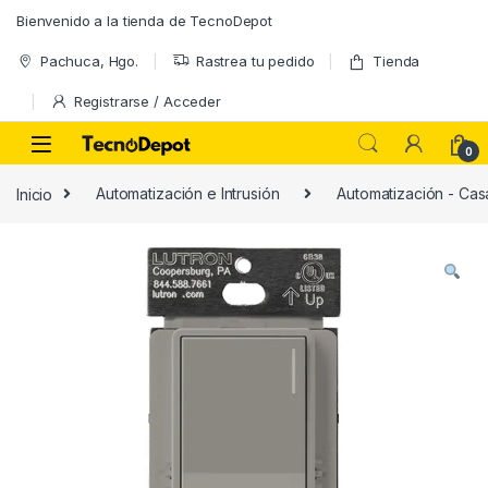
Skip to navigation
Skip to content
Bienvenido a la tienda de TecnoDepot
Pachuca, Hgo.
Rastrea tu pedido
Tienda
Registrarse / Acceder
0
Inicio
Automatización e Intrusión
Automatización - Casa