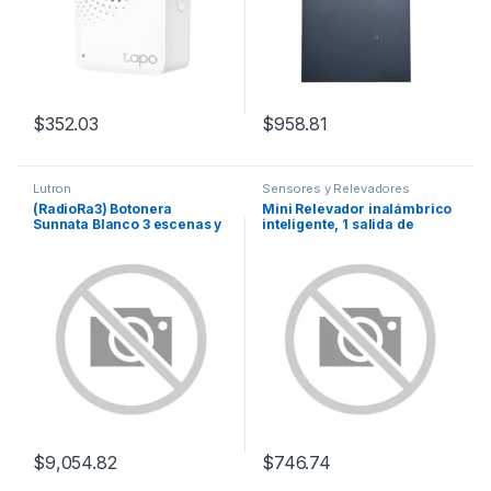
$
352.03
$
958.81
Lutron
Sensores y Relevadores
(RadioRa3) Botonera
Mini Relevador inalámbrico
Sunnata Blanco 3 escenas y
inteligente, 1 salida de
2 botones subir/bajar para
contacto seco, compatible
Radio RA3, programe
con asistentes de voz Alexa
escenas diferentes en cada
y GoogleHome
botón.
$
9,054.82
$
746.74