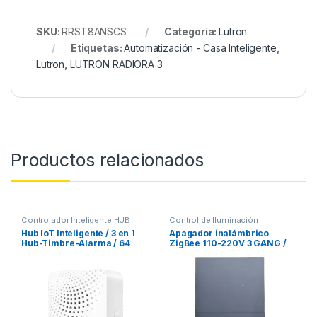
SKU:
RRST8ANSCS
Categoría:
Lutron
Etiquetas:
Automatización - Casa Inteligente
,
Lutron
,
LUTRON RADIORA 3
Productos relacionados
Controlador Inteligente HUB
Control de Iluminación
Hub IoT Inteligente / 3 en 1
Apagador inalámbrico
Hub-Timbre-Alarma / 64
ZigBee 110-220V 3 GANG /
Dispositivos / 2.4 GHz Wi-Fi
No requiere Neutro
+ 868 MHz / 19 Tonos 90 dB /
Material V-0 UL94