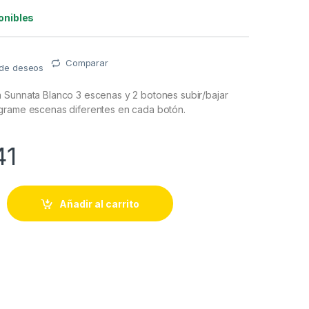
onibles
Comparar
a de deseos
 Sunnata Blanco 3 escenas y 2 botones subir/bajar
grame escenas diferentes en cada botón.
41
a Sunnata Blanco 3 escenas y 2 botones subir/bajar para Radio
Añadir al carrito