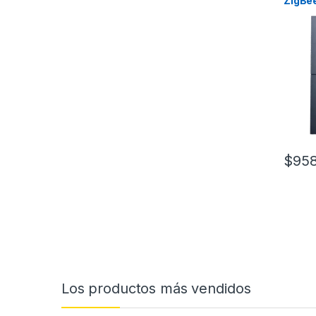
ZigBe
No req
$
958
Los productos más vendidos