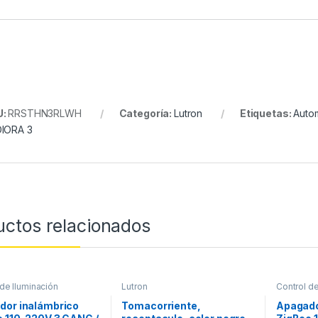
U:
RRSTHN3RLWH
Categoría:
Lutron
Etiquetas:
Autom
IORA 3
uctos relacionados
 de Iluminación
Lutron
Control de
dor inalámbrico
Tomacorriente,
Apagado