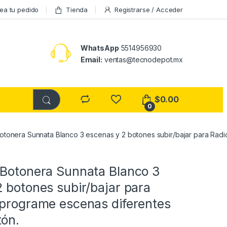
ea tu pedido
Tienda
Registrarse / Acceder
WhatsApp
5514956930
Email:
ventas@tecnodepot.mx
$
0.00
0
otonera Sunnata Blanco 3 escenas y 2 botones subir/bajar para Rad
 Botonera Sunnata Blanco 3
 botones subir/bajar para
 programe escenas diferentes
tón.