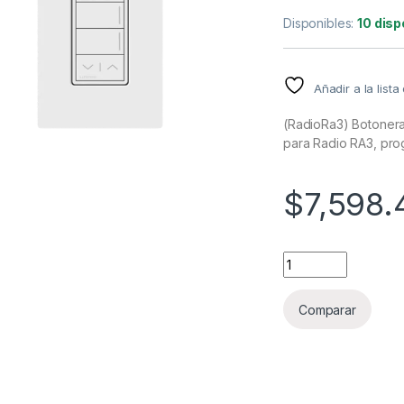
Disponibles:
10 disp
Añadir a la list
(RadioRa3) Botonera
para Radio RA3, pro
$
7,598.
(RadioRa3) Botoner
Comparar