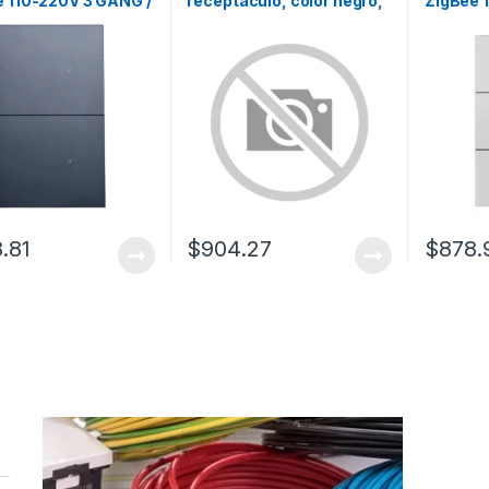
e 110-220V 3 GANG /
receptaculo, color negro,
ZigBee 
uiere Neutro
15A.
color bl
.81
$
904.27
$
878.