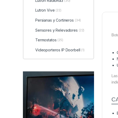
Lutron RadioRa3
(30)
Lutron Vive
(22)
Persianas y Cortineros
(34)
Sensores y Relevadores
(22)
Bot
Termostatos
(25)
Videoporteros IP Doorbell
(1)
Las
ind
C