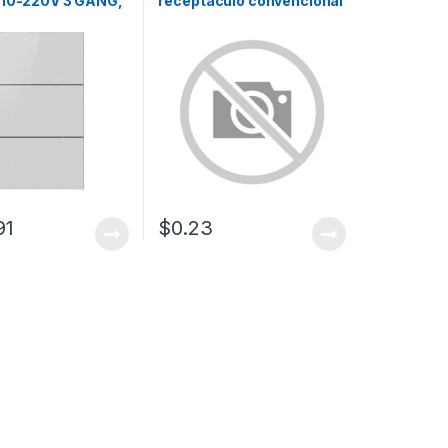
110-220V 3 GANG,
receptaculo convencional
anco
120V, 15A, color negro.
91
$
0.23