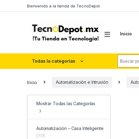
Skip to navigation
Skip to content
Bienvenido a la tienda de TecnoDepot
Inicio
Search fo
Todas la categorías
Inicio
Automatización e Intrusión
Auto
Mostrar Todas las Categorías
Automatización – Casa Inteligente
(717)