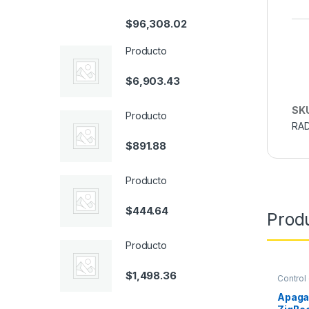
$
96,308.02
Producto
$
6,903.43
SK
Producto
RAD
$
891.88
Producto
$
444.64
Prod
Producto
$
1,498.36
Control
Apaga