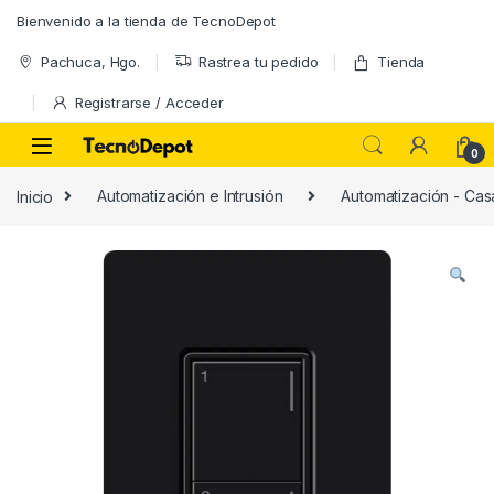
Skip to navigation
Skip to content
Bienvenido a la tienda de TecnoDepot
Pachuca, Hgo.
Rastrea tu pedido
Tienda
Registrarse / Acceder
0
Inicio
Automatización e Intrusión
Automatización - Casa