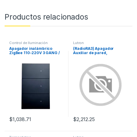
Productos relacionados
Control de Iluminación
Lutron
Apagador inalámbrico
(RadioRA3) Apagador
ZigBee 110-220V 3 GANG /
Auxiliar de pared,
No requiere Neutro
compañero de apagadores
multilocación. Usar en 3 vías
o escalera. Color blanco.
$
1,038.71
$
2,212.25