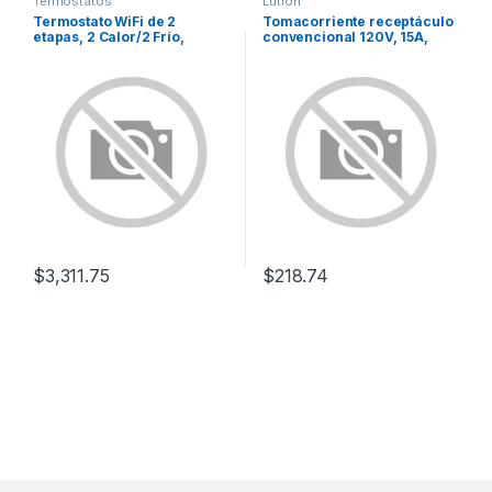
Termostatos
Lutron
Termostato WiFi de 2
Tomacorriente receptáculo
etapas, 2 Calor/2 Frío,
convencional 120V, 15A,
Programable, Inteligente T6
color blanco.
PRO
$
3,311.75
$
218.74