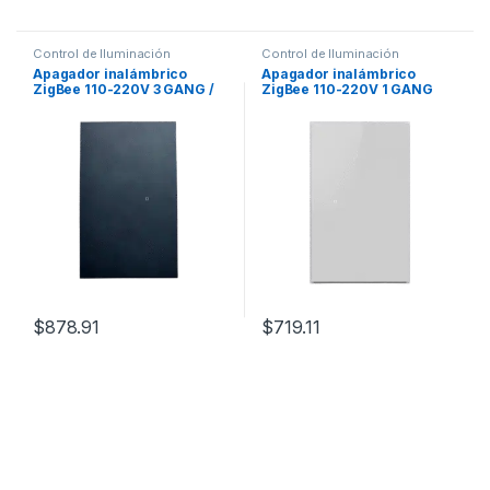
Control de Iluminación
Control de Iluminación
Apagador inalámbrico
Apagador inalámbrico
ZigBee 110-220V 3 GANG /
ZigBee 110-220V 1 GANG
No requiere Neutro
$
878.91
$
719.11