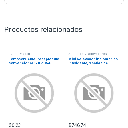
Productos relacionados
Lutron Maestro
Sensores y Relevadores
Tomacorriente, receptaculo
Mini Relevador inalámbrico
convencional 120V, 15A,
inteligente, 1 salida de
color negro.
contacto seco, compatible
con asistentes de voz Alexa
y GoogleHome
$
0.23
$
746.74