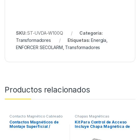
SKU:
ST-UVDA-W100Q
Categoría:
Transformadores
Etiquetas:
Energía
,
ENFORCER SECOLARM
,
Transformadores
Productos relacionados
Contacto Magnético Cableado
Chapas Magnéticas
Contactos Magnéticos de
Kit Para Control de Acceso
Montaje Superficial /
Incluye Chapa Magnética de
Terminales Chapados en
600 Lbs / Montaje En “U”
Oro / SPST (N.O.) / Circuito
Para Puerta de Cristal / Uso
Cerrado / Imán Neodimio /
Interior / Certificación UL