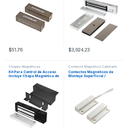
11/4″ Brecha / Plástico ABS
$
51.76
$
3,924.23
Chapas Magnéticas
Contacto Magnético Cableado
Kit Para Control de Acceso
Contactos Magnéticos de
Incluye Chapa Magnética de
Montaje Superficial /
1200 Lbs / Montaje En Z y L /
Miniatura / Lazo Cerrado /
Uso Interior / Certificación
Gap 3/4″ / Cables Laterales /
UL / En Color Negro / Diseño
Blanco o Café / Alta
Elegante
Resistencia