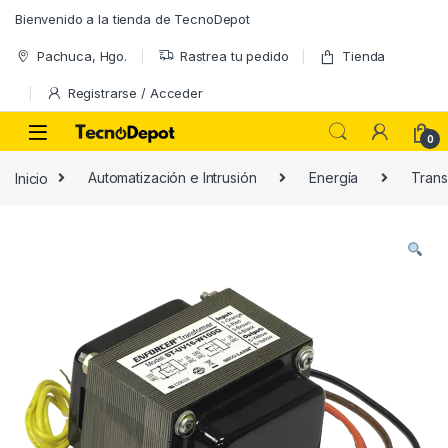
Skip to navigation
Skip to content
Bienvenido a la tienda de TecnoDepot
Pachuca, Hgo.
Rastrea tu pedido
Tienda
Registrarse / Acceder
0
Inicio
Automatización e Intrusión
Energía
Tran