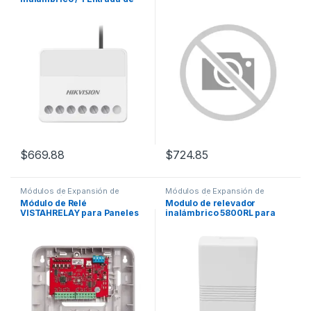
Alarma 24/7 / 1 Salida de
Relevador 0 a 36 Vcc (Max. 5
A)
$
669.88
$
724.85
Módulos de Expansión de
Módulos de Expansión de
Relevador/ PGM
Relevador/ PGM
Módulo de Relé
Modulo de relevador
VISTAHRELAY para Paneles
inalámbrico 5800RL para
de Control VISTA H3 / 4
Paneles LYNX y VISTA con
Salidas de Relé Forma-C
teclado 6160RF, para
(SPDT) / Supervisión de
aplicaciones de activación
Manipulación / Compatible
de Sirenas cableadas a
con iBus / NFPA-72 / Rango
distancia
de Temperatura 0 a 50°C