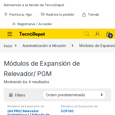
Skip to navigation
Skip to content
Bienvenido a la tienda de TecnoDepot
Pachuca, Hgo.
Rastrea tu pedido
Tienda
Registrarse / Acceder
0
Inicio
Automatización e Intrusión
Módulos de Expansi
Módulos de Expansión de
Relevador/ PGM
Mostrando los 4 resultados
Filters
Módulos de Expansión de
Módulos de Expansión de
Relevador/ PGM
Relevador/ PGM
(AX PRO) Relevador
ECP ISO
Inalámbrico / 1 Entrada de