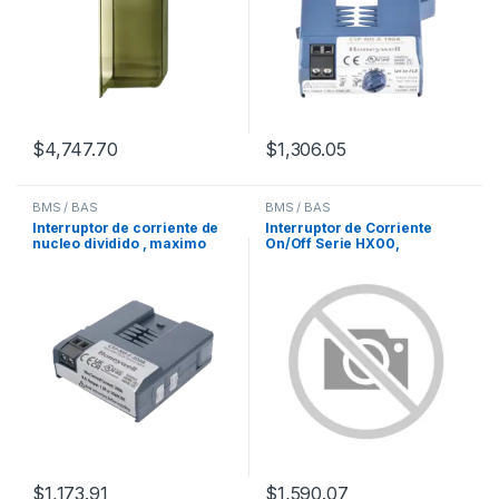
$
4,747.70
$
1,306.05
BMS / BAS
BMS / BAS
Interruptor de corriente de
Interruptor de Corriente
nucleo dividido , maximo
On/Off Serie HX00,
200 A
Monitoreo de Estado de
Carga, Rango 0.15-200 A,
Salida N.O./N.C.,
Aplicaciones HVAC,
Industrial, Split-Core y Solid-
Core, UL 508, CE
$
1,173.91
$
1,590.07