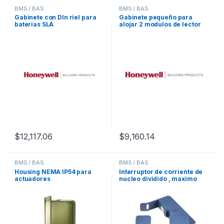
BMS / BAS
BMS / BAS
Gabinete con DIn riel para
Gabinete pequeño para
baterias SLA
alojar 2 modulos de lector
SEC-H-R2R/U
$
12,117.06
$
9,160.14
BMS / BAS
BMS / BAS
Housing NEMA IP54 para
Interruptor de corriente de
actuadores
nucleo dividido , maximo
100 A