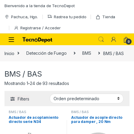
Skip to navigation
Skip to content
Bienvenido a la tienda de TecnoDepot
Pachuca, Hgo.
Rastrea tu pedido
Tienda
Registrarse / Acceder
0
Inicio
Detección de Fuego
BMS
BMS / BAS
BMS / BAS
Mostrando 1–24 de 93 resultados
Filters
BMS / BAS
BMS / BAS
Actuador de acoplamiento
Actuador de acople directo
directo serie N34
para damper , 20 Nm