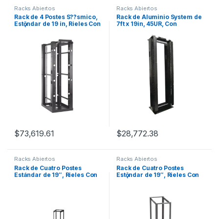
Racks Abiertos
Racks Abiertos
Rack de 4 Postes S??smico,
Rack de Aluminio System de
Estǭndar de 19 in, Rieles Con
7ft x 19in, 45UR, Con
Orificio Para Tuerca
organizadores verticales,
Enjaulada, Fabricado en
conexi??n de tierra y
Acero, 45 Unidades de Rack,
accesorios de montaje
Color Negro
$
73,619.61
$
28,772.38
Racks Abiertos
Racks Abiertos
Rack de Cuatro Postes
Rack de Cuatro Postes
Estándar de 19″, Rieles Con
Estǭndar de 19″, Rieles Con
Orificio Para Tuerca
Orificio Para Tuerca
Enjaulada, Profundidad
Enjaulada, Profundidad
Ajustable de 23 a 42 in, 45
Mǭxima de 41.5 in, 45
Unidades de Rack, Color
Unidades de Rack, Color
Negro
Negro