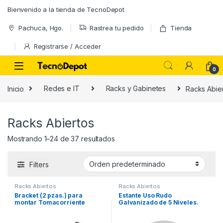
Skip to navigation
Skip to content
Bienvenido a la tienda de TecnoDepot
Pachuca, Hgo.
Rastrea tu pedido
Tienda
Registrarse / Acceder
0
Inicio
Redes e IT
Racks y Gabinetes
Racks Abie
Racks Abiertos
Mostrando 1–24 de 37 resultados
Filters
Racks Abiertos
Racks Abiertos
Bracket (2 pzas.) para
Estante Uso Rudo
montar Tomacorriente
Galvanizado de 5 Niveles.
Vertical TCM-SR19 en Rack
EIRL y EIQR.