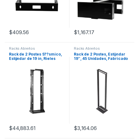
$
409.56
$
1,167.17
Racks Abiertos
Racks Abiertos
Rack de 2 Postes S??smico,
Rack de 2 Postes, Estǭndar
Estǭndar de 19 in, Rieles
19″, 45 Unidades, Fabricado
Numerados y Roscados #12-
en Acero, Base “L” para
24, Fabricado en Acero, 45
Anclar a Piso.
Unidades de Rack, Color
Negro
$
44,883.61
$
3,164.06