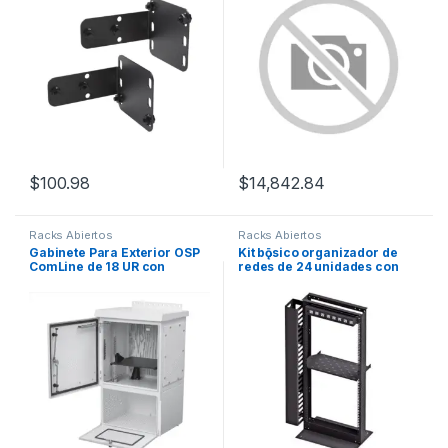
$
100.98
$
14,842.84
Racks Abiertos
Racks Abiertos
Gabinete Para Exterior OSP
Kit bǭsico organizador de
ComLine de 18 UR con
redes de 24 unidades con
espacio para Bater??as, 600
accesorios
mm de Ancho, 500 mm de
Profundidad De Aluminio,
Color Gris Claro Con
Protecci??n NEMA
4/12/4X/3/3R; IP66