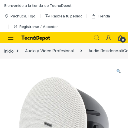
Skip to navigation
Skip to content
Bienvenido a la tienda de TecnoDepot
Pachuca, Hgo.
Rastrea tu pedido
Tienda
Registrarse / Acceder
0
Inicio
Audio y Video Profesional
Audio Residencial/Co