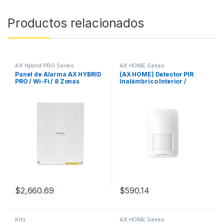
Productos relacionados
AX Hybrid PRO Series
AX HOME Series
Panel de Alarma AX HYBRID
(AX HOME) Detector PIR
PRO / Wi-Fi / 8 Zonas
Inalámbrico Interior /
Cableadas Directas al Panel
Inmunidad a Mascotas /
/ 56 Zonas Expandibles:
Rango de Detección de 10
Inalámbricas o Cableadas
mts / Ángulo de 90° de
por Medio de Módulos /
Cobertura
Soporta Integración de
Batería de Respaldo / 32
Particiones (Áreas)
$
2,660.69
$
590.14
Kits
AX HOME Series