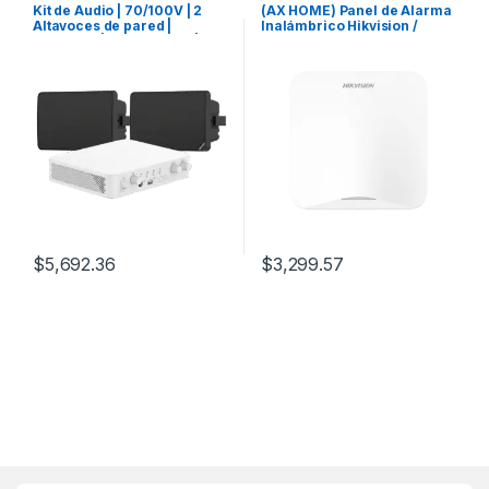
Kit de Audio | 70/100V | 2
(AX HOME) Panel de Alarma
Altavoces de pared |
Inalámbrico Hikvision /
Bluetooth | Color Negro | Hik-
Soporta 16 Zonas / Conexión
Connect
Wi-Fi, GSM 3G/4G MicroSIM
/ Interfaz Amigable /
Notificaciones Hik-
Connect6, Hik-Partner PRO
$
5,692.36
$
3,299.57