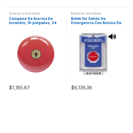
Sirenas y Estrobos
Botones de Salida
Campana De Alarma De
Botón De Salida De
Incendio, 10 pulgadas, 24
Emergencia Con Bocina De
VCD, Listado UL (0500-
Advertencia Integrada,
07180)
Interior/Exterior, Texto En
Ingles, Tapa Protectora De
Policarbonato Súper
Resistente, Neumático
$
1,185.87
$
6,136.38