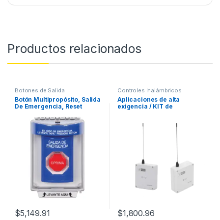
Productos relacionados
Botones de Salida
Controles Inalámbricos
Botón Multipropósito, Salida
Aplicaciones de alta
De Emergencia, Reset
exigencia / KIT de
Neumático, Sin Bocina ,
Transmisor – Alimentación a
Texto En Español, Tapa De
12Vcc / Receptor
Policarbonato, 2
inalámbrico / Distancia
Relevadores forma C,
máxima de transmisión
Interior y Exterior
2500 metros (Linea de vista)
$
5,149.91
$
1,800.96