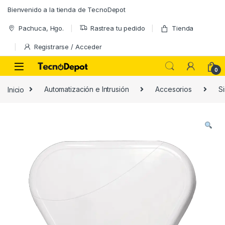
Skip to navigation
Skip to content
Bienvenido a la tienda de TecnoDepot
Pachuca, Hgo.
Rastrea tu pedido
Tienda
Registrarse / Acceder
0
Inicio
Automatización e Intrusión
Accesorios
S