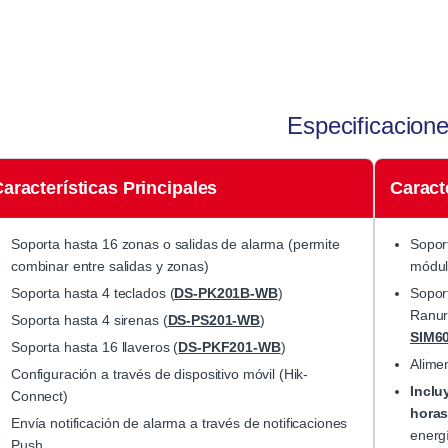
Especificacion
aracterísticas Principales
Caracte
Soporta hasta 16 zonas o salidas de alarma (permite
Sopor
combinar entre salidas y zonas)
módu
Soporta hasta 4 teclados (
DS-PK201B-WB
)
Sopor
Ranur
Soporta hasta 4 sirenas (
DS-PS201-WB
)
SIM6
Soporta hasta 16 llaveros (
DS-PKF201-WB
)
Alime
Configuración a través de dispositivo móvil (Hik-
Inclu
Connect)
hora
Envía notificación de alarma a través de notificaciones
energí
Push