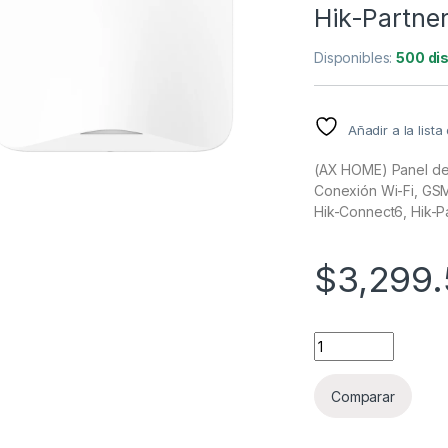
Hik-Partne
Disponibles:
500 di
Añadir a la list
(AX HOME) Panel de 
Conexión Wi-Fi, GSM
Hik-Connect6, Hik-P
$
3,299.
(AX HOME) Panel de
Comparar