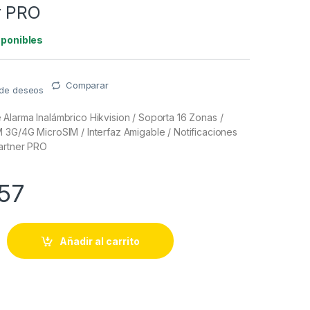
r PRO
sponibles
Comparar
a de deseos
Alarma Inalámbrico Hikvision / Soporta 16 Zonas /
 3G/4G MicroSIM / Interfaz Amigable / Notificaciones
artner PRO
57
 Alarma Inalámbrico Hikvision / Soporta 16 Zonas / Conexión Wi
Añadir al carrito