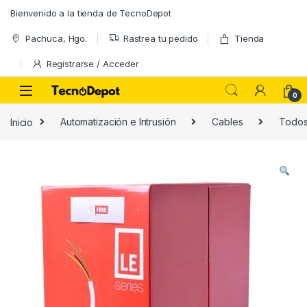
Skip to navigation
Skip to content
Bienvenido a la tienda de TecnoDepot
Pachuca, Hgo.
Rastrea tu pedido
Tienda
Registrarse / Acceder
0
Inicio
Automatización e Intrusión
Cables
Todo