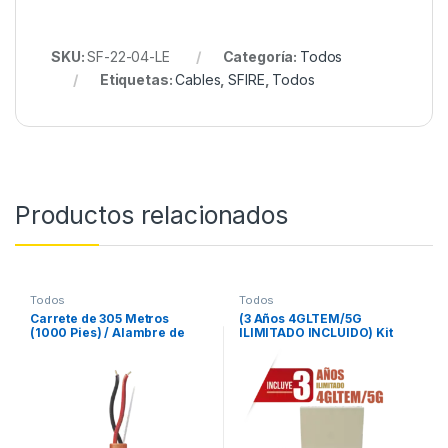
SKU:
SF-22-04-LE
Categoría:
Todos
Etiquetas:
Cables
,
SFIRE
,
Todos
Productos relacionados
Todos
Todos
Carrete de 305 Metros
(3 Años 4GLTEM/5G
(1000 Pies) / Alambre de
ILIMITADO INCLUIDO) Kit
Cobre / 2 x 16 AWG / Plenum
Vista48LA con comunicador
/ Tipo FPLP, CL3P, FT6
4GLTEM/5G MN01, Teclado,
Plenum / Color Naranja /
Gabinete, Batería y
Para Aplicaciones en
Transformador
Sistemas de Detección de
Incendio y Sistemas de
Evacuación