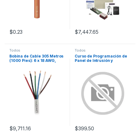
$
0.23
$
7,447.65
Todos
Todos
Bobina de Cable 305 Metros
Curso de Programación de
(1000 Pies): 6 x 18 AWG,
Panel de Intrusión y
Color Blanco, CMR, Para
Automatización ProSeries
Sistemas de Seguridad y
Alarmas
$
9,711.16
$
399.50