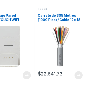
Todos
taje Pared
Carrete de 305 Metros
OUCH WiFi
(1000 Pies) / Cable 12 x 18
/ Soporte Carga
AWG / Color Gris /
Alimentación
Blindado / Riser /
00mA / LED
Aplicaciones de Audio
r Estado /
Control de Acceso y
ión Single Gang
Automatización
$
22,641.73