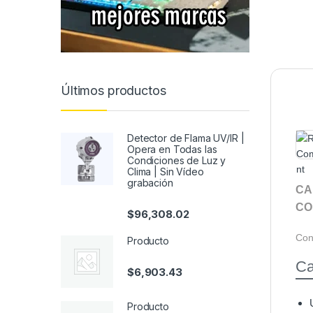
Últimos productos
Detector de Flama UV/IR |
Opera en Todas las
Condiciones de Luz y
Clima | Sin Vídeo
grabación
CA
CO
$
96,308.02
Cond
Producto
Ca
$
6,903.43
Producto