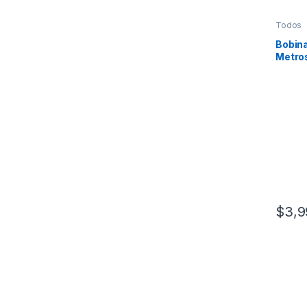
Todos
Bobina
Metros
AWG, 
Para 
Segur
$
3,9