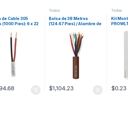
Todos
Todos
 de Cable 305
Bolsa de 38 Metros
Kit Mon
 (1000 Pies): 6 x 22
(124.67 Pies) / Alambre de
PROWLT
Color Blanco, CMR,
Cobre / 8 x 20 AWG / Tipo
Keypad 
Sistemas de
CL2 / Para Interior / Color
Mural / 
idad y Alarmas
Caf? / Para Aplicaciones
5VDC 15
de Alarmas de Intrusi?n y
Indicado
Automatizaci?n
Instalac
Box
94.68
$
1,104.23
$
0.23