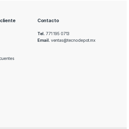
cliente
Contacto
Tel.
771 195 0713
Email.
ventas@tecnodepot.mx
cuentes