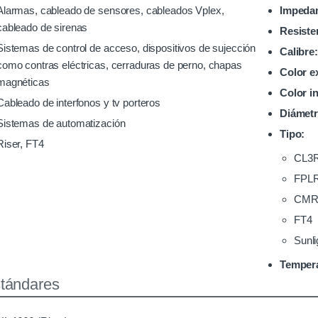
Alarmas, cableado de sensores, cableados Vplex,
Impedan
cableado de sirenas
Resiste
Sistemas de control de acceso, dispositivos de sujección
Calibre:
como contras eléctricas, cerraduras de perno, chapas
Color e
magnéticas
Color i
Cableado de interfonos y tv porteros
Diámetr
Sistemas de automatización
Tipo:
Riser, FT4
CL3
FPL
CM
FT4
Sunli
Tempera
tándares