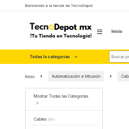
Skip to navigation
Skip to content
Bienvenido a la tienda de TecnoDepot
Inicio
Search fo
Todas la categorías
Inicio
Automatización e Intrusión
Cab
Mostrar Todas las Categorías
Cables
(90)