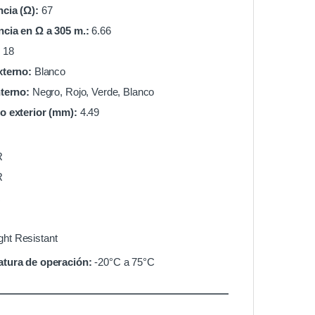
cia (Ω):
67
ncia en Ω a 305 m.:
6.66
18
xterno:
Blanco
nterno:
Negro, Rojo, Verde, Blanco
o exterior (mm):
4.49
R
R
R
ght Resistant
tura de operación:
-20°C a 75°C