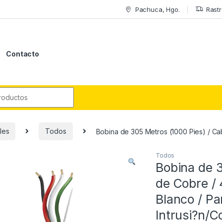
Pachuca, Hgo.
Rastr
Contacto
r:
les
Todos
Bobina de 305 Metros (1000 Pies) / Cab
Todos
Bobina de 3
de Cobre / 
Blanco / Pa
Intrusi?n/C