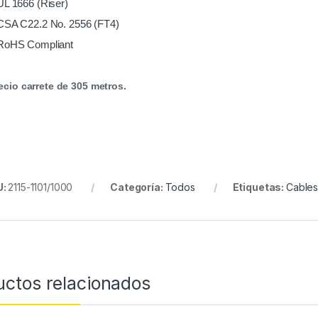
UL 1666 (Riser)
CSA C22.2 No. 2556 (FT4)
RoHS Compliant
recio carrete de 305 metros.
U:
2115-1101/1000
Categoría:
Todos
Etiquetas:
Cable
uctos relacionados