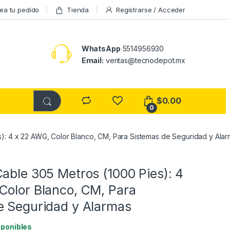
ea tu pedido
Tienda
Registrarse / Acceder
WhatsApp
5514956930
Email:
ventas@tecnodepot.mx
$
0.00
0
): 4 x 22 AWG, Color Blanco, CM, Para Sistemas de Seguridad y Ala
able 305 Metros (1000 Pies): 4
Color Blanco, CM, Para
e Seguridad y Alarmas
sponibles