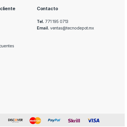
cliente
Contacto
Tel.
771 195 0713
Email.
ventas@tecnodepot.mx
cuentes