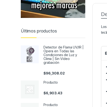
De
Los
Últimos productos
tec
Detector de Flama UV/IR |
Opera en Todas las
E
Condiciones de Luz y
Clima | Sin Vídeo
grabación
$
96,308.02
Producto
$
6,903.43
Producto