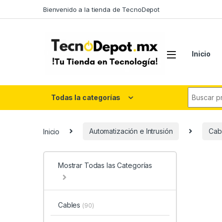
Skip to navigation
Skip to content
Bienvenido a la tienda de TecnoDepot
Inicio
Search fo
Todas la categorías
Inicio
Automatización e Intrusión
Cab
Mostrar Todas las Categorías
Cables
(90)