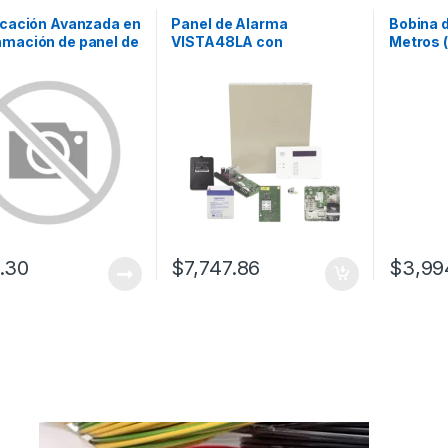
icación Avanzada en
Panel de Alarma
Bobina 
amación de panel de
VISTA48LA con
Metros (
ión e Incendio
Comunicador Dual
AWG, Co
128FBPT
LTEMPA, tarjeta WiFi,
Para Si
Batería y Transformador
Segurid
.30
$
7,747.86
$
3,99