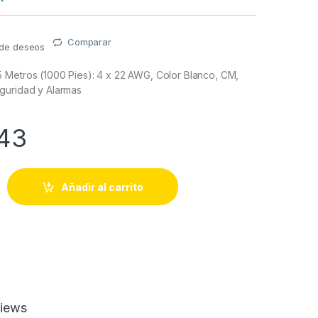
Comparar
a de deseos
 Metros (1000 Pies): 4 x 22 AWG, Color Blanco, CM,
guridad y Alarmas
.43
5 Metros (1000 Pies): 4 x 22 AWG, Color Blanco, CM, Para Sist
Añadir al carrito
iews