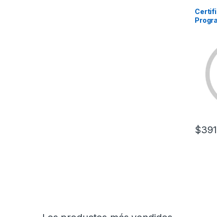
Certif
Progr
Intrus
VISTA
$
391