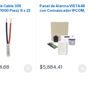
de Cable 305
Panel de Alarma VISTA48
1000 Pies): 6 x 22
con Comunicador IPCOM,
lor Blanco, CMR,
Batería y Transformador
stemas de
ad y Alarmas
4.68
$
5,884.41