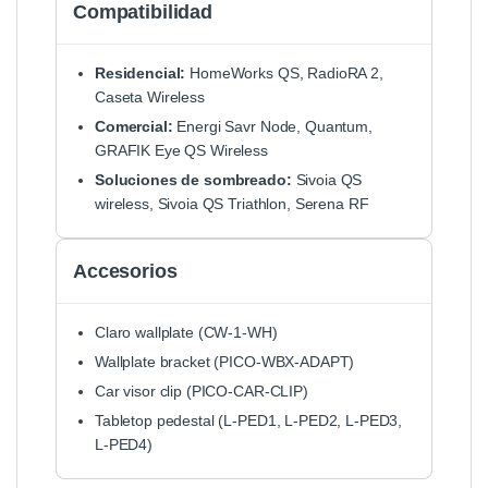
Compatibilidad
Residencial:
HomeWorks QS, RadioRA 2,
Caseta Wireless
Comercial:
Energi Savr Node, Quantum,
GRAFIK Eye QS Wireless
Soluciones de sombreado:
Sivoia QS
wireless, Sivoia QS Triathlon, Serena RF
Accesorios
Claro wallplate (CW-1-WH)
Wallplate bracket (PICO-WBX-ADAPT)
Car visor clip (PICO-CAR-CLIP)
Tabletop pedestal (L-PED1, L-PED2, L-PED3,
L-PED4)