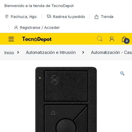
Skip to navigation
Skip to content
Bienvenido a la tienda de TecnoDepot
Pachuca, Hgo.
Rastrea tu pedido
Tienda
Registrarse / Acceder
0
Inicio
Automatización e Intrusión
Automatización - Casa