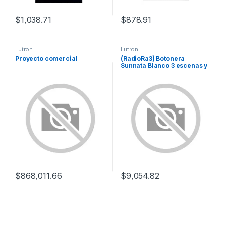
$
1,038.71
$
878.91
Lutron
Lutron
Proyecto comercial
(RadioRa3) Botonera
Sunnata Blanco 3 escenas y
2 botones subir/bajar para
Radio RA3, programe
escenas diferentes en cada
botón.
$
868,011.66
$
9,054.82