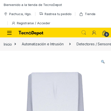
Skip to navigation
Skip to content
Bienvenido a la tienda de TecnoDepot
Pachuca, Hgo.
Rastrea tu pedido
Tienda
Registrarse / Acceder
0
Inicio
Automatización e Intrusión
Detectores / Sensor