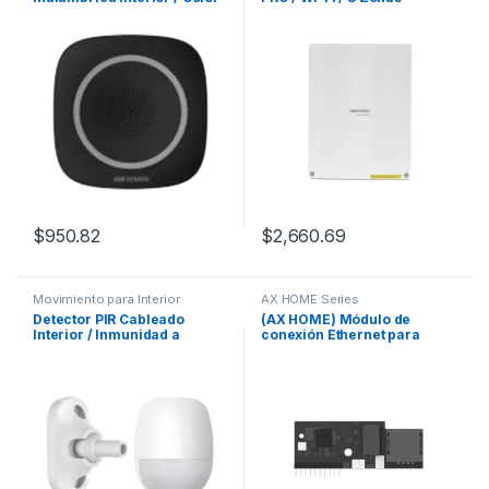
Negro / 110 dB / Estrobo
Cableadas Directas al Panel
Color Azul
/ 56 Zonas Expandibles:
Inalámbricas o Cableadas
por Medio de Módulos /
Soporta Integración de
Batería de Respaldo / 32
Particiones (Áreas)
$
950.82
$
2,660.69
Movimiento para Interior
AX HOME Series
Detector PIR Cableado
(AX HOME) Módulo de
Interior / Inmunidad a
conexión Ethernet para
Mascotas 10 Kg / Detección
paneles AX HOME
de 18 mts / Ángulo de 85.9°
de Cobertura + Montaje
Universal