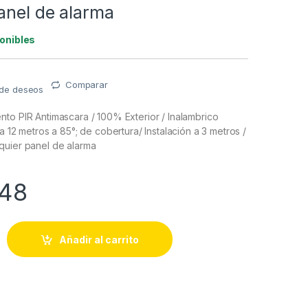
anel de alarma
onibles
Comparar
a de deseos
to PIR Antimascara / 100% Exterior / Inalambrico
a 12 metros a 85°; de cobertura/ Instalación a 3 metros /
quier panel de alarma
.48
ento PIR Antimascara / 100% Exterior / Inalambrico (Alimentació
Añadir al carrito