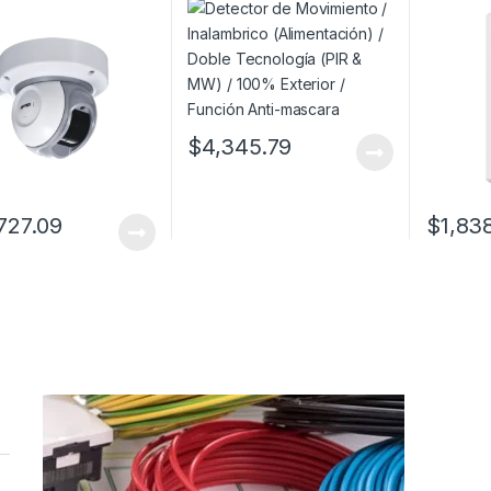
&deg / Uso en
Tecnología (PIR & MW) /
mts de 
or
100% Exterior / Función
Colocad
Anti-mascara
Altura /
Cobertur
Inmunid
Kg / No 
Panel 
$
4,345.79
727.09
$
1,83