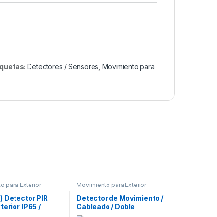
iquetas:
Detectores / Sensores
,
Movimiento para
o para Exterior
Movimiento para Exterior
) Detector PIR
Detector de Movimiento /
terior IP65 /
Cableado / Doble
e Detección 18
Tecnología (PIR & MW) /