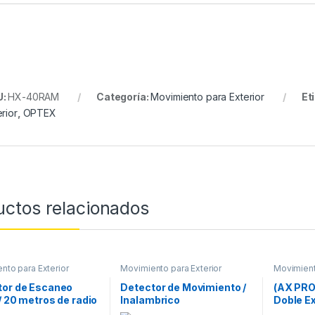
U:
HX-40RAM
Categoría:
Movimiento para Exterior
Et
rior
,
OPTEX
uctos relacionados
nto para Exterior
Movimiento para Exterior
Movimient
tor de Escaneo
Detector de Movimiento /
(AX PRO
/ 20 metros de radio
Inalambrico
Doble Ex
a área de detección
(Alimentación) / Doble
Rango d