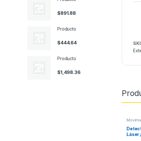
$
891.88
Producto
$
444.64
SK
Exte
Producto
$
1,498.36
Prod
Movimie
Detec
Láser 
con un