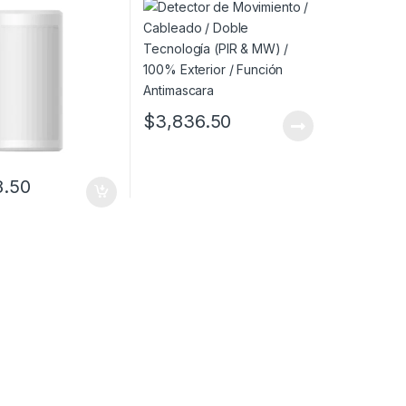
Profundidad
100% Exterior / Función
o a 2.7 mts de
Antimascara
 Ángulo de
a de 90° /
ad a Mascotas 24
Compatible con el
DS-PHA64-LP
$
3,836.50
8.50