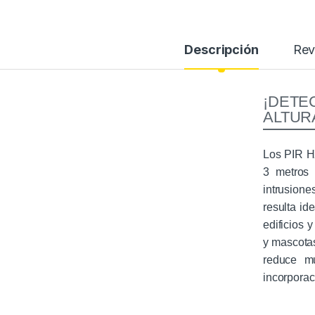
Descripción
Rev
¡DETE
ALTUR
Los PIR HX
3 metros 
intrusione
resulta id
edificios 
y mascota
reduce m
incorporac