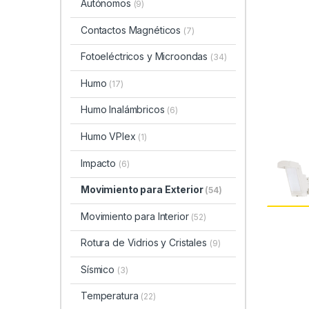
Autónomos
(9)
Contactos Magnéticos
(7)
Fotoeléctricos y Microondas
(34)
Humo
(17)
Humo Inalámbricos
(6)
Humo VPlex
(1)
Impacto
(6)
Movimiento para Exterior
(54)
Movimiento para Interior
(52)
Rotura de Vidrios y Cristales
(9)
Sísmico
(3)
Temperatura
(22)