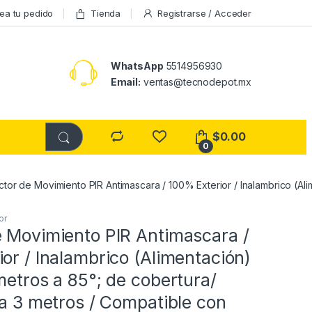
ea tu pedido
Tienda
Registrarse / Acceder
WhatsApp
5514956930
Email:
ventas@tecnodepot.mx
$
0.00
0
tor de Movimiento PIR Antimascara / 100% Exterior / Inalambrico (Ali
or
e Movimiento PIR Antimascara /
or / Inalambrico (Alimentación)
metros a 85°; de cobertura/
 a 3 metros / Compatible con