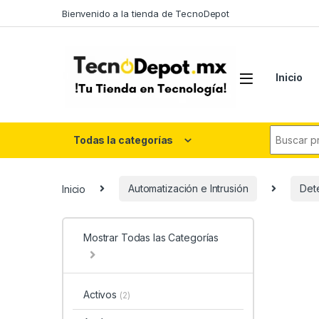
Skip to navigation
Skip to content
Bienvenido a la tienda de TecnoDepot
Inicio
Search fo
Todas la categorías
Inicio
Automatización e Intrusión
Det
Mostrar Todas las Categorías
Activos
(2)