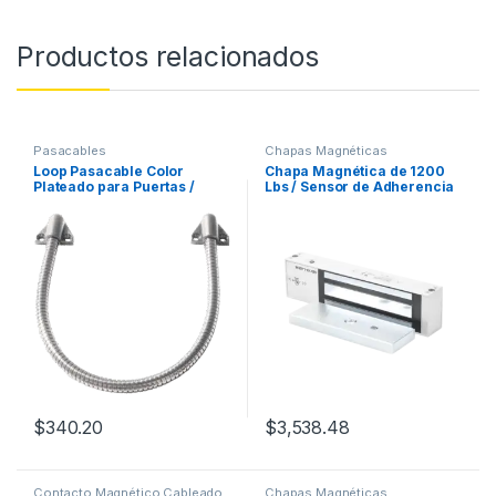
Productos relacionados
Pasacables
Chapas Magnéticas
Loop Pasacable Color
Chapa Magnética de 1200
Plateado para Puertas /
Lbs / Sensor de Adherencia
Acero Inoxidable / Ideal
/ Uso en Interior/ LED
para Control de Acceso /
Indicador / Alimentación
Tapas de Plástico
12/24 Vcd Seleccionable /
Sin Magnetismo Residual /
UL
$
340.20
$
3,538.48
Contacto Magnético Cableado
Chapas Magnéticas