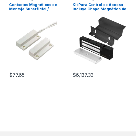
Contactos Magnéticos de
Kit Para Control de Acceso
Montaje Superficial /
Incluye Chapa Magnética de
Miniatura / Lazo Cerrado /
1200 Lbs / Montaje En Z y L /
Gap 3/4″ / Cables Laterales /
Uso Interior / Certificación
Blanco o Café / Alta
UL / En Color Negro / Diseño
Resistencia
Elegante
$
77.65
$
6,137.33