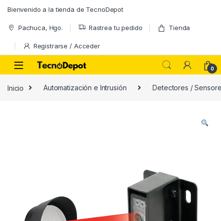
Skip to navigation
Skip to content
Bienvenido a la tienda de TecnoDepot
Pachuca, Hgo.
Rastrea tu pedido
Tienda
Registrarse / Acceder
0
Inicio
Automatización e Intrusión
Detectores / Sensor