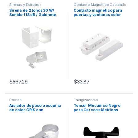
Sirenas y Estrobos
Contacto Magnético Cableado
Sirena de 2 tonos 30 W/
Contacto magnético para
Sonido 118 dB / Gabinete
puertas y ventanas color
IMP30V3 Incluido
blanco / GAP: 33 mm
$
567.29
$
33.87
Postes
Energizadores
Aislador de paso o esquina
Tensor Mecánico Negro
de color GRIS con
para Cercos eléctricos
abrazadera incluida de 1
Nuevos o ya Instalados
Pulgada para uso en poste
previamente.
cerco eléctrico