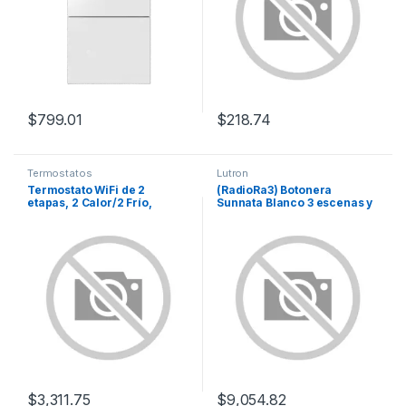
$
799.01
$
218.74
Termostatos
Lutron
Termostato WiFi de 2
(RadioRa3) Botonera
etapas, 2 Calor/2 Frío,
Sunnata Blanco 3 escenas y
Programable, Inteligente T6
2 botones subir/bajar para
PRO
Radio RA3, programe
escenas diferentes en cada
botón.
$
3,311.75
$
9,054.82