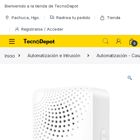
Skip to navigation
Skip to content
Bienvenido a la tienda de TecnoDepot
Pachuca, Hgo.
Rastrea tu pedido
Tienda
Registrarse / Acceder
0
Inicio
Automatización e Intrusión
Automatización - Casa