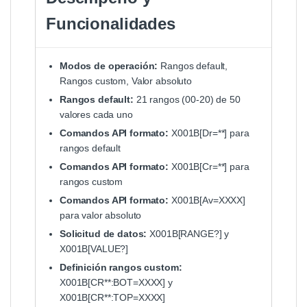
Funcionalidades
Modos de operación:
Rangos default,
Rangos custom, Valor absoluto
Rangos default:
21 rangos (00-20) de 50
valores cada uno
Comandos API formato:
X001B[Dr=**] para
rangos default
Comandos API formato:
X001B[Cr=**] para
rangos custom
Comandos API formato:
X001B[Av=XXXX]
para valor absoluto
Solicitud de datos:
X001B[RANGE?] y
X001B[VALUE?]
Definición rangos custom:
X001B[CR**:BOT=XXXX] y
X001B[CR**:TOP=XXXX]