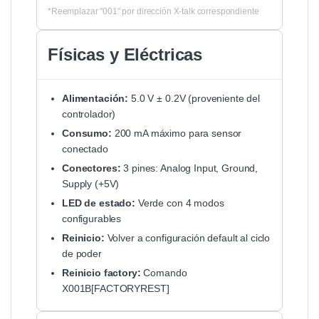
*Reemplazar "001" por dirección X-talk correspondiente
Físicas y Eléctricas
Alimentación:
5.0 V ± 0.2V (proveniente del
controlador)
Consumo:
200 mA máximo para sensor
conectado
Conectores:
3 pines: Analog Input, Ground,
Supply (+5V)
LED de estado:
Verde con 4 modos
configurables
Reinicio:
Volver a configuración default al ciclo
de poder
Reinicio factory:
Comando
X001B[FACTORYREST]