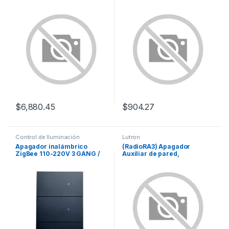
para Radio RA3, programe
15A.
escenas diferentes en cada
botón.
$
6,880.45
$
904.27
Control de Iluminación
Lutron
Apagador inalámbrico
(RadioRA3) Apagador
ZigBee 110-220V 3 GANG /
Auxiliar de pared,
No requiere Neutro
compañero de apagadores
multilocación. Usar en 3 vías
o escalera. Color blanco.