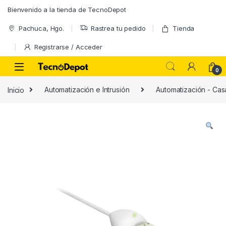
Skip to navigation
Skip to content
Bienvenido a la tienda de TecnoDepot
Pachuca, Hgo.
Rastrea tu pedido
Tienda
Registrarse / Acceder
0
Inicio
Automatización e Intrusión
Automatización - Casa