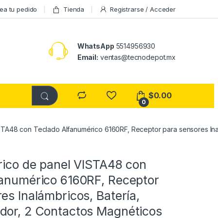
ea tu pedido
Tienda
Registrarse / Acceder
WhatsApp
5514956930
Email:
ventas@tecnodepot.mx
$
0.00
0
ISTA48 con Teclado Alfanumérico 6160RF, Receptor para sensores In
rico de panel VISTA48 con
fanumérico 6160RF, Receptor
es Inalámbricos, Batería,
dor, 2 Contactos Magnéticos