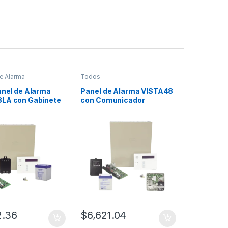
e Alarma
Todos
anel de Alarma
Panel de Alarma VISTA48
LA con Gabinete
con Comunicador
 y Transformador
LTEMPA, Batería y
Transformador
2.36
$
6,621.04