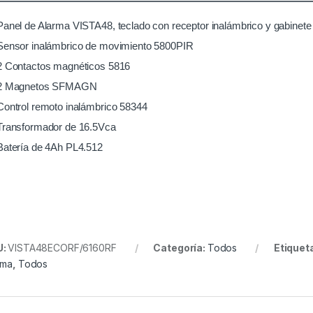
Panel de Alarma VISTA48, teclado con receptor inalámbrico y gabine
Sensor inalámbrico de movimiento 5800PIR
2 Contactos magnéticos 5816
2 Magnetos SFMAGN
Control remoto inalámbrico 58344
Transformador de 16.5Vca
Batería de 4Ah PL4.512
U:
VISTA48ECORF/6160RF
Categoría:
Todos
Etiquet
rma
,
Todos