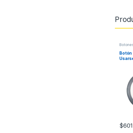
Prod
Botones
Botón 
Usarse
Cuello
Clip o
Escrit
Larga 
$
601