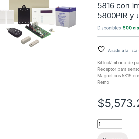
5816 con i
5800PIR y 
Disponibles:
500 di
Añadir a la list
Kit Inalámbrico de 
Receptor para senso
Magnéticos 5816 con
Remo
$
5,573.
Kit Inalámbrico de