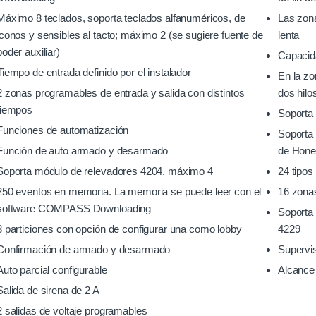
Máximo 8 teclados, soporta teclados alfanuméricos, de
Las zona
iconos y sensibles al tacto; máximo 2 (se sugiere fuente de
lenta
poder auxiliar)
Capacid
Tiempo de entrada definido por el instalador
En la zo
2 zonas programables de entrada y salida con distintos
dos hilo
tiempos
Soporta 
Funciones de automatización
Soporta 
Función de auto armado y desarmado
de Hone
Soporta módulo de relevadores 4204, máximo 4
24 tipos
250 eventos en memoria. La memoria se puede leer con el
16 zonas
software COMPASS Downloading
Soporta
3 particiones con opción de configurar una como lobby
4229
Confirmación de armado y desarmado
Supervis
Auto parcial configurable
Alcance 
Salida de sirena de 2 A
2 salidas de voltaje programables