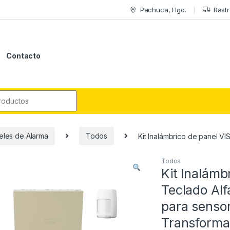
Pachuca, Hgo.
Rastr
Contacto
r:
eles de Alarma
Todos
Kit Inalámbrico de panel V
Todos
Kit Inalámb
Teclado Al
para sensor
Transforma