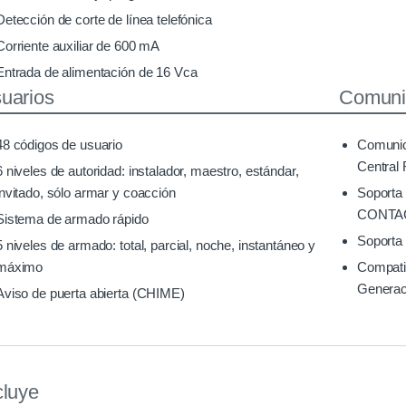
Detección de corte de línea telefónica
Corriente auxiliar de 600 mA
Entrada de alimentación de 16 Vca
uarios
Comuni
48 códigos de usuario
Comunic
Central
6 niveles de autoridad: instalador, maestro, estándar,
invitado, sólo armar y coacción
Soporta
CONTAC
Sistema de armado rápido
Soporta 
5 niveles de armado: total, parcial, noche, instantáneo y
máximo
Compati
Generac
Aviso de puerta abierta (CHIME)
cluye