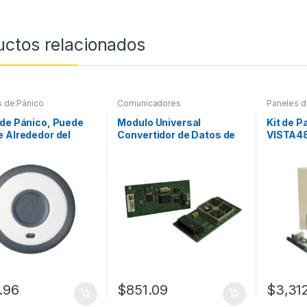
uctos relacionados
 de Pánico
Comunicadores
Paneles d
de Pánico, Puede
Modulo Universal
Kit de P
 Alrededor del
Convertidor de Datos de
VISTA48
, en una Pulsera, un
Lineal Telefónica a IP/GSM
Batería
 Montarse en
para LTEMPA
orio / Batería de
Duración 3-5 años
.96
$
851.09
$
3,31