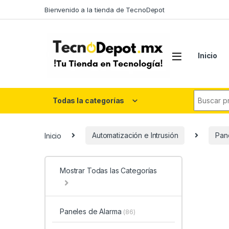
Skip to navigation
Skip to content
Bienvenido a la tienda de TecnoDepot
Inicio
Search fo
Todas la categorías
Inicio
Automatización e Intrusión
Pan
Mostrar Todas las Categorías
Paneles de Alarma
(86)